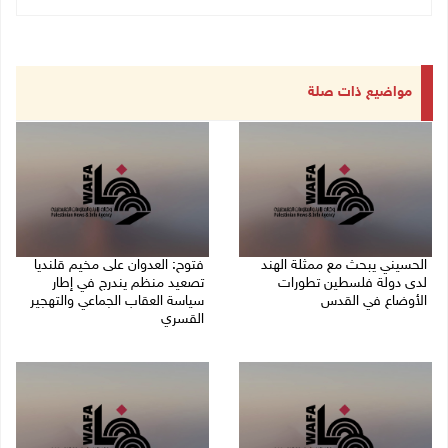
مواضيع ذات صلة
الحسيني يبحث مع ممثلة الهند
فتوح: العدوان على مخيم قلنديا
لدى دولة فلسطين تطورات
تصعيد منظم يندرج في إطار
الأوضاع في القدس
سياسة العقاب الجماعي والتهجير
القسري
06/08/2026 01:19 م
06/08/2026 11:45 ص