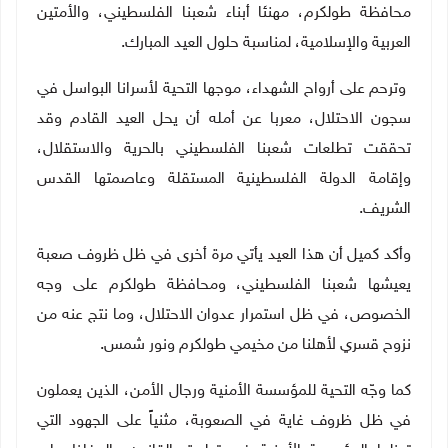
محافظة طولكرم، مهنئا أبناء شعبنا الفلسطيني، والأمتين
العربية والإسلامية، لمناسبة حلول العيد المبارك
.
وترحم على أرواح الشهداء، موجها التحية لأسرانا البواسل في
سجون الاحتلال، معربا عن أمله أن يحل العيد القادم وقد
تحققت تطلعات شعبنا الفلسطيني بالحرية والاستقلال،
وإقامة الدولة الفلسطينية المستقلة وعاصمتها القدس
الشريف
.
وأكد كميل أن هذا العيد يأتي مرة أخرى في ظل ظروف صعبة
يعيشها شعبنا الفلسطيني، ومحافظة طولكرم على وجه
الخصوص، في ظل استمرار عدوان الاحتلال، وما نتج عنه من
نزوح قسري لأهلنا من مخيمي طولكرم ونور شمس
.
كما وجّه التحية للمؤسسة الأمنية ورجال الأمن، الذين يعملون
في ظل ظروف غاية في الصعوبة، مثنياً على الجهود التي