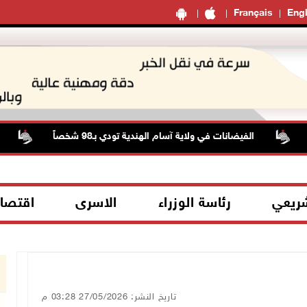
Français
Engl
الفيضانات في ولاية آسام الهندية تودي بـ98 شخصاً
حال
شريعي
رئاسة الوزراء
الاسرى
اقتصا
تاريخ النشر: 27/05/2026 03:28 م