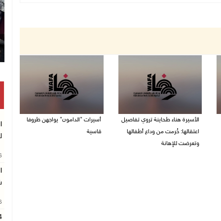
الأسيرة هناء طحاينة تروي تفاصيل
أسيرات "الدامون" يواجهن ظروفا
ا
اعتقالها: حُرمت من وداع أطفالها
قاسية
ل
وتعرضت للإهانة
05/08/2026 11:47 ص
26
05/08/2026 12:39 م
ا
ش
26