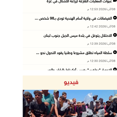
عبوات المعلبات الفارغة لزراعة الأشتال في غزة
08/آب/2026 12:53 م
الفيضانات في ولاية آسام الهندية تودي بـ98 شخص ...
08/آب/2026 12:42 م
الاحتلال يتوغل في بلدة ميس الجبل جنوب لبنان
08/آب/2026 12:39 م
سلطة المياه تطلق مشروعا وطنيا يقود التحول نحو ...
08/آب/2026 12:30 م
الإعصار "دولفين" يضرب أوكيناوا باليابان والصي ...
08/آب/2026 12:08 م
فيديو
42 الف مسافر تنقلوا عبر معبر الكرامة الأسبوع ...
08/آب/2026 11:44 ص
الاحتلال يواصل تجريف أراضٍ في سنجل شمال رام ...
08/آب/2026 11:35 ص
Previous
Next