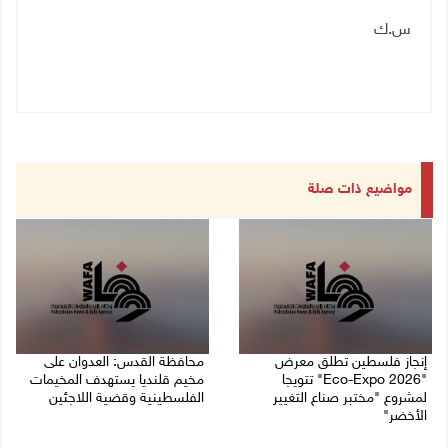
س.ك
مواضيع ذات صلة
إنجاز فلسطين تطلق معرض
محافظة القدس: العدوان على
"Eco-Expo 2026" تتويجا
مخيم قلنديا يستهدف المخيمات
لمشروع "مختبر صناع التغيير
الفلسطينية وقضية اللاجئين
الأخضر"
06/08/2026 12:16 م