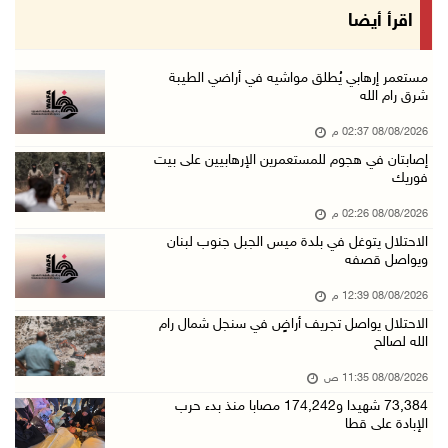
منتخبنا الوطني للتايكواندو يستهل مشاركته في ب ...
اقرأ أيضا
08/آب/2026 11:06 ص
"فانا": الثقافة البحرينية تـصون الهوية الوطني ...
مستعمر إرهابي يُطلق مواشيه في أراضي الطيبة
شرق رام الله
08/آب/2026 11:04 ص
08/08/2026 02:37 م
73,384 شهيدا و174,242 مصابا منذ بدء حرب الإبا ...
إصابتان في هجوم للمستعمرين الإرهابيين على بيت
08/آب/2026 10:50 ص
فوريك
مستعمرون إرهابيون يهاجمون منزلا ويقتحمون مناط ...
08/08/2026 02:26 م
08/آب/2026 10:22 ص
الاحتلال يتوغل في بلدة ميس الجبل جنوب لبنان
ويواصل قصفه
قوات الاحتلال تجري تحقيقات ميدانية مع عشرات ا ...
08/آب/2026 10:18 ص
08/08/2026 12:39 م
الاحتلال يواصل تجريف أراضٍ في سنجل شمال رام
تقرير: خطاب الكراهية والتحريض يتصاعد في أوساط ...
الله لصالح
08/آب/2026 10:10 ص
08/08/2026 11:35 ص
الاحتلال ينصب حاجزا عسكريا في نعلين غرب رام ا ...
73,384 شهيدا و174,242 مصابا منذ بدء حرب
08/آب/2026 09:38 ص
الإبادة على قطا