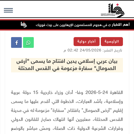
أهم الاخبار
إصابتان في هجوم للمستعمرين الإرهابيين على بيت فوريك
مستعمر إرها
MENU
الرئيسية
أخبار دولية
تاريخ النشر: 24/05/2026 02:42 م
بيان عربي إسلامي يدين افتتاح ما يسمى "أرض
الصومال" سفارة مزعومة في القدس المحتلة
القاهرة 24-5-2026 وفا- أدان وزراء خارجية 15 دولة عربية
وإسلامية، بأشد العبارات، الخطوة التي أقدم عليها ما يسمى
إقليم "أرض الصومال" بافتتاح "سفارة" مزعومة له في مدينة
القدس المحتلة، معتبرين أنها انتهاك صارخ للقانون الدولي
وقرارات الشرعية الدولية ذات الصلة، ومسّ مباشر بالوضع