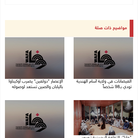
مواضيع ذات صلة
الفيضانات في ولاية آسام الهندية
الإعصار "دولفين" يضرب أوكيناوا
تودي بـ98 شخصاً
باليابان والصين تستعد لوصوله
08/08/2026 12:42 م
08/08/2026 12:08 م
"فانا": الثقافة البحرينية تـصون