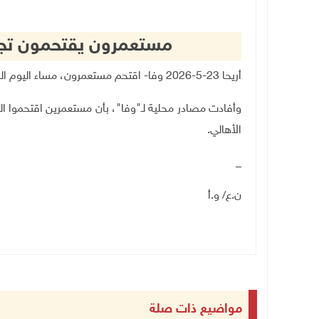
مستعمرون يقتحمون تجمع
أريحا 23-5-2026 وفا- اقتحم مستعمرون، مساء اليوم السبت، تجمع "حلق الرمانة"، غرب أريحا
وأفادت مصادر محلية لـ"وفا"، بأن مستعمرين اقتحموا الت
الأهالي
.
_
ن.ع/ و.أ
مواضيع ذات صلة