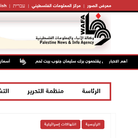
עברית
معرض الصور
مركز المعلومات الفلسطيني
ish
ة قوات الاحتلال يقتحمون برك سليمان جنوب بيت لحم
أسعار ال
أهم الاخبار
الرئاسة
منظمة التحرير
الت
الرئيسية
انتهاكات إسرائيلية