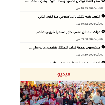
أسعار النفط تواصل الصعود وسط مخاوف بشأن مستقب ...
07/آب/2026 10:25 ص
الذهب يتجه لأفضل أداء أسبوعي منذ كانون الثاني
07/آب/2026 10:12 ص
قوات الاحتلال تنصب حاجزا عسكريا شرق بيت لحم
07/آب/2026 09:06 ص
مستعمرون بحماية قوات الاحتلال يقتحمون برك سلي ...
07/آب/2026 08:39 ص
الاحتلال يقتحم بلدة طمون جنوب طوباس
07/آب/2026 08:24 ص
فيديو
محافظة القدس: انسحاب قوات الاحتلال من مخيم قل ...
07/آب/2026 08:23 ص
الطقس: أجواء صافية صيفية والحرارة حول معدلها ...
07/آب/2026 08:15 ص
Previous
Next