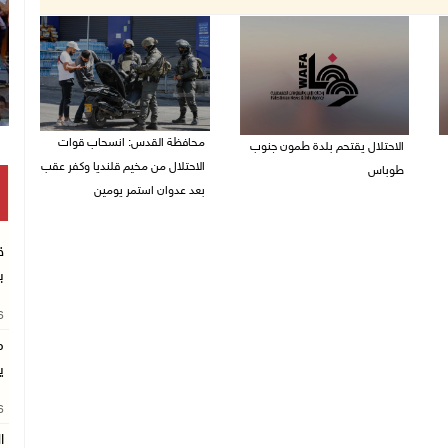
محافظة القدس: انسحاب قوات
الاحتلال يقتحم بلدة طمون جنوب
الاحتلال من مخيم قلنديا وكفر عقب
طوباس
بعد عدوان استمر يومين
07/08/2026 08:24 ص
07/08/2026 08:23 ص
ق
ب
26
م
ي
26
ا