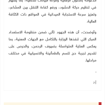
مدعومة بالحلول الرقمية وقراءة البيانات للحظية؛ بما يسهم
في تنظيم حركة الحشود، ورفع كفاءة التنقل بين المشاعر،
وتعزيز سرعة الاستجابة الميدانية في المواقع ذات الكثافة
العالية
.
وأوضحت، أن هذه الجهود تأتي ضمن منظومة الاستعداد
المبكر التي تنفذها الوزارة بالتكامل مع الجهات المعنية، بما
يعكس العناية المتواصلة بضيوف الرحمن، والحرص على
تقديم تجربة حج تتسم بالطمأنينة والانسيابية في مختلف
مراحلها
.
ــ
إ.ر