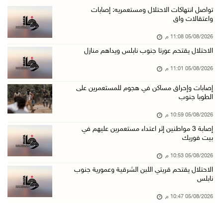
باسم الرئيس: وزير الداخلية يمنح العميد جيسون ...
تواصل انتهاكات الاحتلال ومستعمريه: إصابات
واعتقالات واق
05/آب/2026 07:50 م
05/08/2026 11:08 م
الاحتلال يقتحم كفر مالك ودير جرير ومستعمرون ي ...
الاحتلال يقتحم عورتا جنوب نابلس ويداهم منازل
05/آب/2026 07:17 م
05/08/2026 11:01 م
"التربية" تخرج الفوج الأول من مدربي المعلمين ...
05/آب/2026 06:44 م
إصابات وإحراق مساكن في هجوم للمستعمرين على
الطوبا جنوب
عبد السلام السيد يفوز بترشيح الديمقراطيين لمج ...
05/08/2026 10:59 م
05/آب/2026 06:43 م
إصابة 3 مواطنين إثر اعتداء مستعمرين عليهم في
الهلال الأحمر: 8 إصابات إثر اعتداء الاحتلال ...
بيت فوريك
05/آب/2026 06:13 م
05/08/2026 10:53 م
مخطط استعماري جديد في "جيلو" يهدد بعزل القدس ...
الاحتلال يقتحم قريتي اللبن الشرقية وعمورية جنوب
نابلس
05/آب/2026 06:10 م
الاحتلال ينصب حاجزًا عسكريًا على مدخل بلدة دي ...
05/08/2026 10:47 م
05/آب/2026 06:04 م