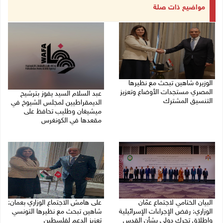
مواضيع ذات صلة
الوزيرة شاهين تبحث مع نظيرها
المصري مستجدات الأوضاع وتعزيز
عبد السلام السيد يفوز بترشيح
التنسيق المشترك
الديمقراطيين لمجلس الشيوخ في
ميشيغان وطليب تحافظ على
05/08/2026 10:43 م
مقعدها في الكونغرس
05/08/2026 06:43 م
البيان الختامي لاجتماع عمّان
على هامش الاجتماع الوزاري بعمان:
الوزاري: رفض الإجراءات الإسرائيلية
شاهين تبحث مع نظيرها التونسي
وإطلاق تحرك دولي بشأن القدس
تعزيز الدعم لفلسطين