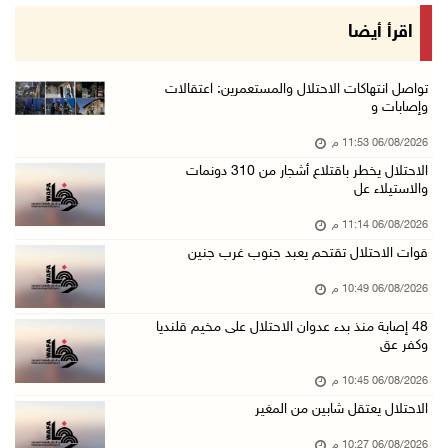
الرئيس يستقبل مجلس بلدية رام الله ويشدد على د ...
اقرأ أيضا
06/آب/2026 08:36 م
جماهير شعبنا تشيع جثمان الشهيد علاء صبيح في ت ...
تواصل انتهاكات الاحتلال والمستعمرين: اعتقالات
وإصابات و
06/آب/2026 08:33 م
06/08/2026 11:53 م
الاحتلال يوسع حملات الدهم والاعتقال في قلنديا ...
الاحتلال يخطر باقتلاع أشجار من 310 دونمات
06/آب/2026 08:06 م
والاستيلاء عل
الرئيس المصري وملك البحرين يشددان على ضرورة ت ...
06/08/2026 11:14 م
06/آب/2026 07:57 م
قوات الاحتلال تقتحم يعبد جنوب غرب جنين
الاحتلال يخطر بإزالة أشجار زيتون والاستيلاء ع ...
06/08/2026 10:49 م
06/آب/2026 07:53 م
48 إصابة منذ بدء عدوان الاحتلال على مخيم قلنديا
رابطة العالم الإسلامي تدين تواصل انتهاكات الا ...
وكفر عق
06/آب/2026 07:36 م
06/08/2026 10:45 م
اليونيسف: استشهاد 300 طفل منذ وقف إطلاق النار ...
الاحتلال يعتقل شابين من المغير
06/آب/2026 07:34 م
06/08/2026 10:27 م