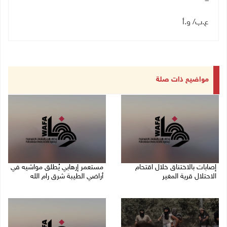
ع.ب/ و.أ
مواضيع ذات صلة
إصابات بالاختناق خلال اقتحام
مستعمر إرهابي يُطلق مواشيه في
الاحتلال قرية المغير
أراضي الطيبة شرق رام الله
08/08/2026 05:52 م
08/08/2026 02:37 م