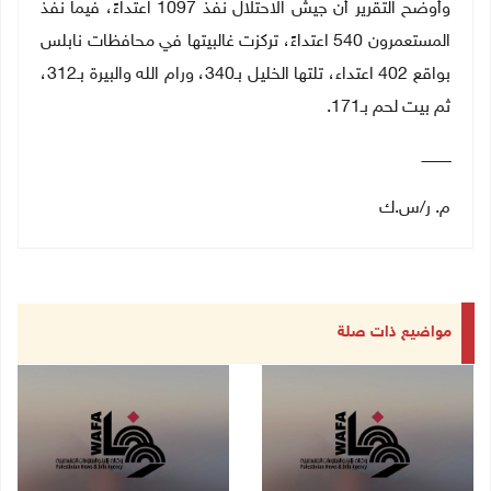
وأوضح التقرير أن جيش الاحتلال نفذ 1097 اعتداءً، فيما نفذ
المستعمرون 540 اعتداءً، تركزت غالبيتها في محافظات نابلس
بواقع 402 اعتداء، تلتها الخليل بـ340، ورام الله والبيرة بـ312،
ثم بيت لحم بـ171.
ـــــــــــــ
م. ر/س.ك
مواضيع ذات صلة