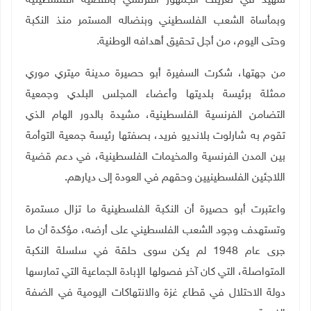
شهيد في تعريف الجمهور الفرنسي بالقضية الفلسطينية
وبمأساة الشعب الفلسطيني وبنضاله المستمر منذ النكبة
وحتى اليوم، من أجل تحقيق أهدافه الوطنية.
من جهتها، شكرت السفيرة أبو حصيرة مدينة ميتري موري
ممثلة برئيسة بلديتها وأعضاء المجلس البلدي وجمعية
التضامن الفرنسية الفلسطينية، مشيدة بالدور الهام الذي
تقوم به شارلوت بلانديو فريد، بصفتها رئيسة جمعية التوأمة
بين المدن الفرنسية والمخيمات الفلسطينية، في دعم قضية
اللاجئين الفلسطينيين وحقهم في العودة إلى ديارهم.
واعتبرت أبو حصيرة أن النكبة الفلسطينية ما تزال مستمرة
وتستهدف وجود الشعب الفلسطيني على أرضه، مؤكدة أن ما
جرى عام 1948 لم يكن سوى حلقة في سلسلة النكبة
المتواصلة، التي كان آخر فصولها الإبادة الجماعية التي تمارسها
دولة الاحتلال في قطاع غزة والانتهاكات اليومية في الضفة