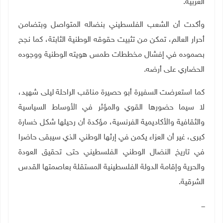
الغربية
.
وأكدت أن الشعب الفلسطيني بنضاله المتواصل وبتضامن
أحرار العالم، تمكن من تثبيت حقوقه الوطنية الثابتة، كما نجح
بصموده في إفشال مخططات طمس هويته الوطنية ووجوده
الحضاري على أرضه
.
كما استعرضت السفيرة أبو حصيرة مناقب الراحلة ليلى شهيد،
لا سيما حضورها القوي والمؤثر في الأوساط السياسية
والثقافية والأكاديمية الفرنسية، مؤكدة أن رحيلها شكل خسارة
كبرى، غير أن العزاء يكمن في إرثها الوطني الذي سيبقى حاضرا
في تاريخ النضال الوطني الفلسطيني حتى تحقيق العودة
والحرية وإقامة الدولة الفلسطينية المستقلة بعاصمتها القدس
الشرقية.
ـــ