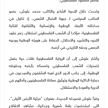
عناصر الصمود الفلسطيني.
وتحدث خلال الندوة الشاعر والكاتب محمد علوش، عضو
المكتب السياسي لـ جبهة النضال الشعبي، إذ تناول في
مداخلته الأبعاد الوطنية والإنسانية والثقافية للنكبة
الفلسطينية، مؤكدا أن الشعب الفلسطيني استطاع، رغم عقود
اللجوء والتشريد والاحتلال، الحفاظ على هويته الوطنية ووعيه
الجمعي وحقه التاريخي في أرضه.
وأشار علوش إلى أن الرواية الفلسطينية ظلت حية بفعل
تضحيات الشعب الفلسطيني وتمسكه بأرضه وحقوقه
الوطنية، إلى جانب الدور الذي لعبه المثقفون والمبدعون في
حماية الذاكرة الوطنية وتوثيق معاناة الفلسطينيين وآمالهم في
الحرية والعودة والاستقلال.
وقرأ علوش قصيدته الجديدة، بعنوان: "مرثية الأرض الأولى"،
التي استحضرت بلغة شعرية وجدانية، مشاهد الاقتلاع