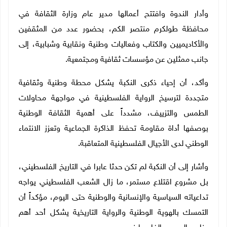
وأدار الندوة وافتتح أعمالها مدير عام وزارة الثقافة في
محافظة طولكرم منتصر الكم، بحضور عدد من المثقفين
والأكاديميين والكتاب وفعاليات وطنية ونقابية وشبابية، إلى
جانب ممثلين عن مؤسسات ثقافية ومجتمعية.
وأكد، أن إحياء ذكرى النكبة يشكل محطة وطنية وثقافية
متجددة لترسيخ الرواية الفلسطينية في مواجهة محاولات
الطمس والتزييف، مشدداً على أهمية الثقافة الوطنية
بوصفها أداة مقاومة تحفظ الذاكرة الجماعية وتعزز الانتماء
الوطني لدى الأجيال الفلسطينية المتعاقبة.
وأشار إلى أن النكبة لم تكن حدثا عابرا في التاريخ الفلسطيني،
بل مشروع اقتلاع مستمر، ما زال الشعب الفلسطيني يواجه
تداعياته السياسية والإنسانية والوطنية حتى اليوم، مؤكداً أن
التمسك بالهوية الوطنية والرواية التاريخية يشكل أحد أهم