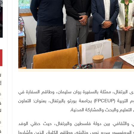
تكريم متفوقين بالثانوية العامة ف
ت
إ
سطين لدى البرتغال، ممثلة بالسفيرة روان سليمان، وطاقم السفارة في
26
 التربية
(FPCEUP)
بجامعة بورتو بالبرتغال، بعنوان: التعاون
ق
التعليم والبحث والمشاركة المدنية
.
ل
26
يمي والثقافي بين دولة فلسطين والبرتغال، حيث حظي الوفد
ق
بروفيسور بيدرو نوبر، ونائبته، وطاقم الكلية، الذين وأشادوا