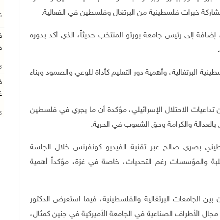
مشاركة خبرات فلسطينية من البرتغال وفلسطين في الفعالية.
26
إضافة إلى رئيس جامعة بورتو المنتخب حديثاً، الذي أكد بدوره
ق
ج
.
26
ية البرتغالية، وأهمية دور التعليم كأداة للوعي والصمود وبناء
ق
غ
داعيات الاحتلال الإسرائيلي، مؤكدة أن ما يجري في فلسطين
26
بالعدالة والكرامة وحق الشعوب في الحرية
.
لسطيني بصري صالح عبر تقنية الفيديو كونفرنس خلال الجلسة
بة والمؤسسات رغم التحديات، خاصة في غزة، مؤكداً أهمية
بين الجامعات البرتغالية والفلسطينية، فيما استعرض الدكتور
 مجال الأطراف الصناعية في الجامعة الأميركية في جنين كمثال،