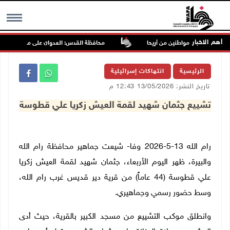
أهم الاخبار
يعتقل 3 مواطنين من أريحا
محافظة القدس: العدوان على مخيم قلنديا يس
MENU
الرئيسية
انتهاكات إسرائيلية
تاريخ النشر: 13/05/2026 12:43 م
تشييع جثمان شهيد لقمة العيش زكريا علي قطوسة
رام الله 13-5-2026 وفا- شيعت جماهير محافظة رام الله
والبيرة، ظهر اليوم الأربعاء، جثمان شهيد لقمة العيش زكريا
علي قطوسة (44 عاماً) من قرية دير قديس غرب رام الله،
وسط حضور رسمي وجماهيري.
وانطلق موكب التشييع من مسجد الكبير بالقرية، حيث أدى