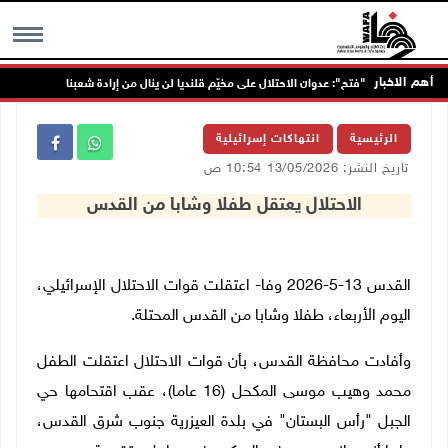
أهم الاخبار
"فتح": عدوان الاحتلال على مخيّم قلنديا لن ينال من إرادة شعبنا
MENU
الرئيسية
انتهاكات إسرائيلية
تاريخ النشر: 13/05/2026 10:54 ص
الاحتلال يعتقل طفلا وشابا من القدس
القدس 13-5-2026 وفا- اعتقلت قوات الاحتلال الإسرائيلي،
اليوم الأربعاء، طفلا وشابا من القدس المحتلة.
وأفادت محافظة القدس، بأن قوات الاحتلال اعتقلت الطفل
محمد وهيب موسى المكحل (16 عاما)، عقب اقتحامها حي
الجبل "رأس البستان" في بلدة العيزرية جنوب شرق القدس،