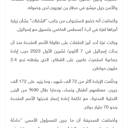
والأمن جيل ميشو في مطار بن غوريون لدى وصوله
.
وأضافت أنه خضع لاستجواب من جانب "الشاباك" بشأن زيارة
أجراها لغزة في آب/ أغسطس الماضي بتنسيق مع إسرائيل
.
وباتت غزة أحد أبرز الملفات على طاولة الأمم المتحدة منذ أن
بدأت إسرائيل في 7 أكتوبر/ تشرين الأول 2023 حرب إبادة
جماعية استمرت عامين على القطاع، الذي يقطنه نحو 2.4
مليون مواطن
.
وخلّفت الإبادة أكثر من 72 ألف شهيد، وما يزيد على 172 ألف
جريح، معظمهم أطفال ونساء، ودمارا طال 90% من البنى
التحتية المدنية، مع تكلفة إعادة إعمار قدرتها الأمم المتحدة
بنحو 70 مليار دولار
.
وأضافت الصحيفة أن ما جرى للمسؤول الأممي "حادثة