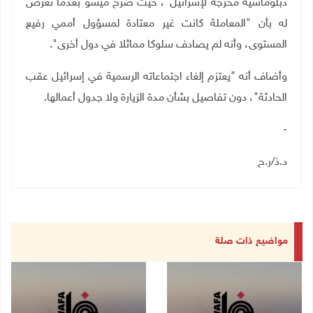
دبلوماسية محرجة لإسرائيل"، حيث صرح ميشو بعدما تعرض
له بأن "المعاملة كانت غير معتادة لمسؤول أممي رفيع
المستوى، وأنه لم يصادف سلوكا مماثلا في دول أخرى".
وأضاف أنه "يعتزم إلغاء اجتماعاته الرسمية في إسرائيل عقب
الحادثة"، دون تفاصيل بشأن مدة الزيارة ولا جدول أعمالها
.
-
د.ذ/ر.ح
مواضيع ذات صلة