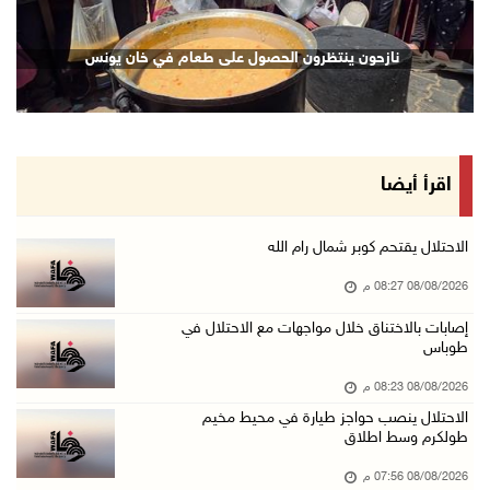
08/آب/2026 06:20 م
إصابات بالاختناق خلال اقتحام الاحتلال قرية ال ...
نازحون ينتظرون الحصول على طعام في خان يونس
08/آب/2026 05:52 م
الحايك: نقود جهودا وطنية لحماية المواقع الأثر ...
08/آب/2026 04:50 م
أطفال مبتورو الأطراف يتحدّون الألم بكرة القدم ...
اقرأ أيضا
08/آب/2026 04:42 م
جلسة لمجلس الأمن بشأن الضفة الغربية الثلاثاء ...
الاحتلال يقتحم كوبر شمال رام الله
08/آب/2026 04:03 م
08/08/2026 08:27 م
50 طفلا وطفلة من القدس يستعدون للمغادرة إلى ا ...
إصابات بالاختناق خلال مواجهات مع الاحتلال في
طوباس
08/آب/2026 03:51 م
مستعمر إرهابي يُطلق مواشيه في أراضي الطيبة شر ...
08/08/2026 08:23 م
08/آب/2026 02:37 م
الاحتلال ينصب حواجز طيارة في محيط مخيم
طولكرم وسط اطلاق
إصابتان في هجوم للمستعمرين الإرهابيين على بيت ...
08/08/2026 07:56 م
08/آب/2026 02:26 م