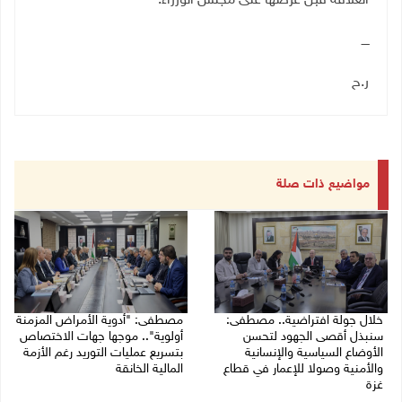
العلاقة قبل عرضها على مجلس الوزراء
.
ــــ
ر.ح
مواضيع ذات صلة
خلال جولة افتراضية.. مصطفى:
مصطفى: "أدوية الأمراض المزمنة
سنبذل أقصى الجهود لتحسن
أولوية".. موجها جهات الاختصاص
الأوضاع السياسية والإنسانية
بتسريع عمليات التوريد رغم الأزمة
والأمنية وصولا للإعمار في قطاع
المالية الخانقة
غزة
04/08/2026 03:16 م