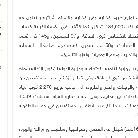
ج
لت توزيع طرود غذائية وغير غذائية وقسائم شرائية بالتعاون مع
26
الشركاء، استفادت منها حوالي 2000 أسرة بقيمة تقديرية بلغت 184,000 شيقل، كما قَدَّمَت في الضفة الغربية خدمات
م
الحماية والتمكين بواقع 302 خدمة تأمين صحي، و44 تدخلاً للأشخاص ذوي الإعاقة، و97 للمسنين، و145 في قسم
المرأة، و95 في الطفولة، و102 في الأحداث، و82 في الحضانات، و58 في التمكين الاقتصادي، إضافة إلى استفادة
26
ا
26
ن وزيرة التنمية الاجتماعية ووزيرة الدولة لشؤون الإغاثة سماح
شخاص ذوي الإعاقة، وفي قطاع غزة بَلَغَ عدد المستفيدين من
المساعدات الغذائية 251,982 مستفيداً شملت الفواكه والوجبات والخبز والطرود، إلى جانب توزيع 2,270 كوب مياه
صالحة للشرب، كما استفاد 1,810 مستفيدين من مساعدات غير غذائية، وفي ملف حماية المرأة استفادت 4,539
ات، بينما بَلَغَ عدد الأطفال المستفيدين في حماية الطفولة
وَقَّعَت وزارة الزراعة 12 اتفاقية دعم لمزارعين بقيمة (605 آلاف) شيكل في القدس وضواحيها وسلفيت ورام الله والبيرة،