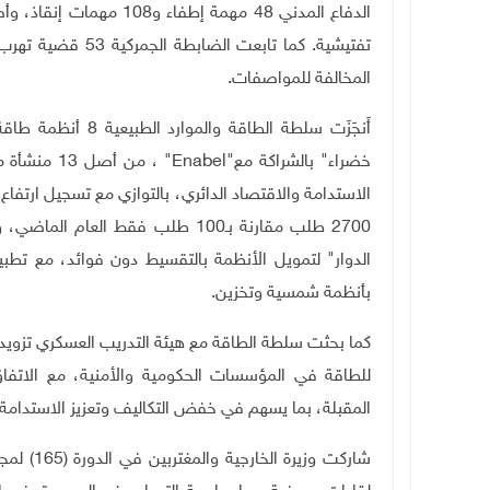
المخالفة للمواصفات
.
أَنجَزَت سلطة الط
خضراء" بالشراكة مع
"Enabel"
، من أصل 
2700 طلب مقارنة بـ100 طلب فقط ال
الدوار" لتمويل الأنظمة بالتقسيط دون فوائد، مع تطب
بأنظمة شمسية وتخزين.
كما بحثت سلطة الطاقة مع هيئة التدريب العسكري تزويد ك
للطاقة في المؤسسات الحكومية والأمنية، مع الاتفاق ع
المقبلة، بما يسهم في خفض التكاليف وتعزيز الاستدامة
شاركت وز