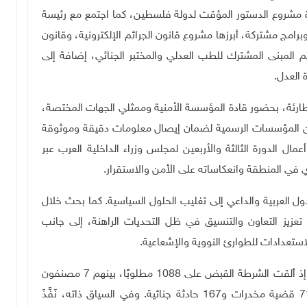
 مشروع الدستور المؤقت لدولة فلسطين، كما اجتمع مع رئيسة
برامج مشتركة، أبرزها مشروع قانون الجرائم الإلكترونية، وقانون
عم المبنى المشترك للطب العدلي والمختبر الجنائي، إضافة إلى
 العدل
.
ة الطارئة، بحضور قادة المؤسسة الأمنية وممثلي الجهات المختصة،
ق بين المؤسسات الرسمية لضمان إيصال معلومات دقيقة وموثوقة
ل الدورة الثالثة والأربعين لمجلس وزراء الداخلية العرب عبر
في المنطقة وانعكاساته على الأمن والاستقرار.
العربية والداعي إلى تغليب الحلول السياسية. كما بحث خلال
عزيز التعاون والتنسيق في ظل التحديات الراهنة، إلى جانب
عدادات للطوارئ النووية والإشعاعية.
ميدانيًا، نَفَّذَت الأجهزة المختصة سلسلة من الإجراءات؛ إذ ألقت الشرطة القبض على 1088 مطلوبًا، بينهم 7 مصنفون
خطرين، ونَفَّذَت 2457 مذكرة قضائية، وتعاملت مع 71 قضية مخدرات و167 حادثة جنائية. وفي السياق ذاته، نَفَّذَ