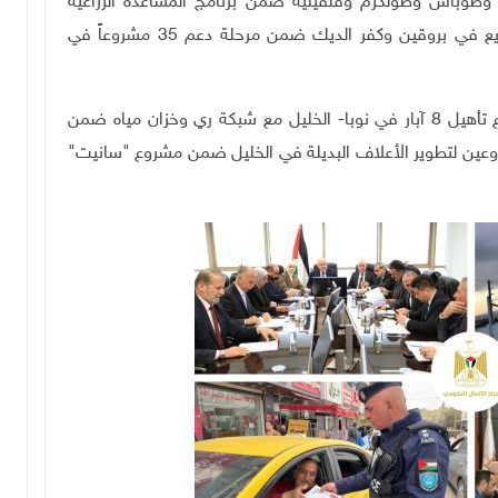
) شيكل في نابلس وطوباس وطولكرم وقلقيلية ضمن برنامج المساعدة الزراعية
الممول من الاتحاد الأوروبي، إلى جانب تسلّم 9 مشاريع في بروقين وكفر الديك ضمن مرحلة دعم 35 مشروعاً في
وفي مجال تطوير البنية الزراعية، تسلّمت الوزارة مشروع تأهيل 8 آبار في نوبا- الخليل مع شبكة ري وخزان مياه ضمن
عين لتطوير الأعلاف البديلة في الخليل ضمن مشروع "سانيت"