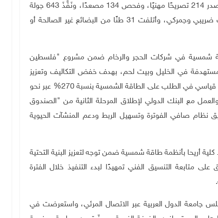
الدفاع المدني 48 مهمة إطفاء و108 مهمات إنقاذ، وأصدر 214 تصريحًا مهنيًا، وفحص 134 مصعدًا، ونَفَّذَ 643 جولة
تفتيشية. كما تابعت الضابطة الجمركية 53 قضية تهرب ضريبي وجمركي، وأتلفت 31 طنًا من البضائع غير الصالحة أو
اقة والموارد الطبيعية 8 أنظمة طاقة شمسية في شركات الحجر والرخام ضمن مشروع "فلسطين
13 منشأة مستهدفة في الخليل وبيت لحم، بهدف خفض التكاليف وتعزيز
الاستدامة والاقتصاد الدائري، بالتوازي مع تسجيل ارتفاع قياسي في الطلب على الطاقة الشمسية بنسبة 270% عبر نحو
عام الماضي، والعمل مع البنك الدولي لإطلاق المرحلة الثانية من "الصندوق
يق نظام صافي الفوترة وتسهيل الربط ودعم المنشآت الحيوية
لية أريحا بأنظمة طاقة شمسية ضمن توجه لتعزيز البنية التحتية
لى متابعة التنسيق الفني تمهيدًا لبدء التنفيذ خلال الفترة
.
يرة الخارجية والمغتربين في الدورة (165) لمجلس جامعة الدول العربية عبر الاتصال المرئي، واستعرضت في