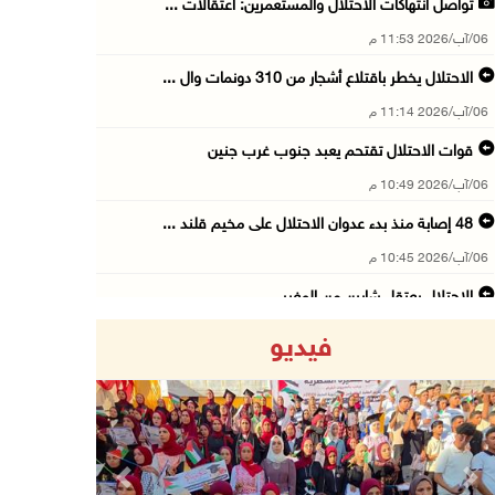
تواصل انتهاكات الاحتلال والمستعمرين: اعتقالات ...
06/آب/2026 11:53 م
الاحتلال يخطر باقتلاع أشجار من 310 دونمات وال ...
06/آب/2026 11:14 م
قوات الاحتلال تقتحم يعبد جنوب غرب جنين
06/آب/2026 10:49 م
48 إصابة منذ بدء عدوان الاحتلال على مخيم قلند ...
06/آب/2026 10:45 م
الاحتلال يعتقل شابين من المغير
06/آب/2026 10:27 م
فيديو
وزير الداخلية يبحث مع مكافحة المخدرات الدولي ...
06/آب/2026 10:01 م
رئيس بلدية الخليل يطلع وفدا أميركيا على تطورا ...
06/آب/2026 09:59 م
Previous
Next