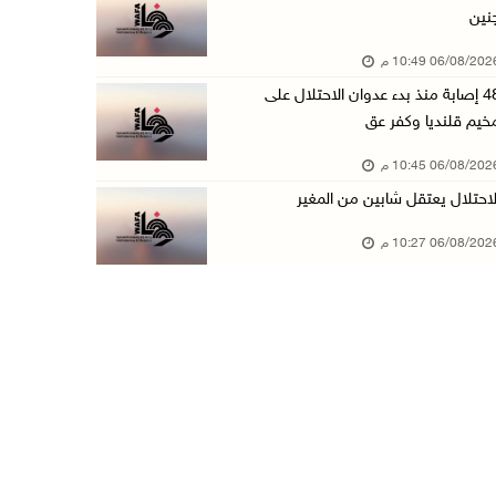
نين
الاحتلال يخطر بإزالة أشجار زيتون والاستيلاء ع ...
06/08/20 10:49 م
06/آب/2026 07:53 م
48 إصابة منذ بدء عدوان الاحتلال على
رابطة العالم الإسلامي تدين تواصل انتهاكات الا ...
خيم قلنديا وكفر عق
06/آب/2026 07:36 م
06/08/20 10:45 م
اليونيسف: استشهاد 300 طفل منذ وقف إطلاق النار ...
لاحتلال يعتقل شابين من المغير
06/آب/2026 07:34 م
06/08/20 10:27 م
الاحتلال يدمّر بيت الزوجية قبل ساعات من الزفا ...
06/آب/2026 07:27 م
إصابتان بالرصاص والاعتداء خلال اقتحام الاحتلا ...
06/آب/2026 06:56 م
الاحتلال يسلم جثمان الشهيد علاء صبيح من قرية ...
06/آب/2026 06:38 م
دودين والتميمي يسلمان قرار تخصيص أرض لصالح مد ...