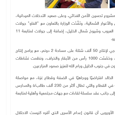
مستفيداً في إذنا ضمن مشروع تحسين الأمن الغذائي. وعلى صعيد التدخلات الميدانية،
لون لمزارعي طوباس والأغوار الشمالية، ونَفَّذَت الوزارة بالتعاون مع "الفاو" جولات
كشف ميداني لـ331 مزارعاً في صوريف وجالا وشيوخ العروب وشيوخ شمال الخليل، إضافة إلى جولات لمتابعة 11
كما وَقَّعَت الوزارة وبلدية البيرة مذكرة لإنشاء مشتل حرجي لإنتاج 50 ألف شتلة على مساحة 2 دونم، مع برامج إنتاج
الكومبوست والإرشاد الزراعي، ونَفَّذَت جولات ميدانية، وحَصّنَت 1000 رأس من الأبقار والخراف، ونظمت نشاطات
ن في جنوب الخليل ورام الله لتعزيز صمود المزارعين
.
ض الخالد افتراضيًا ووجاهيًا في الضفة وقطاع غزة، مع مواصلة
التعليم الوجاهي في أكثر من 700 من النقاط التعليمية في القطاع والتي تطال أكثر من 230 ألف طالب/ة والمدارس
أكثر من 100 ألف من الطلبة؛ إلى جانب عقد سلسلة لقاءات مع جهات مجتمعية وأهلية لمتابعة
 الأوروبي أن قانون إعدام الأسرى الذي أقره كنيست الاحتلال