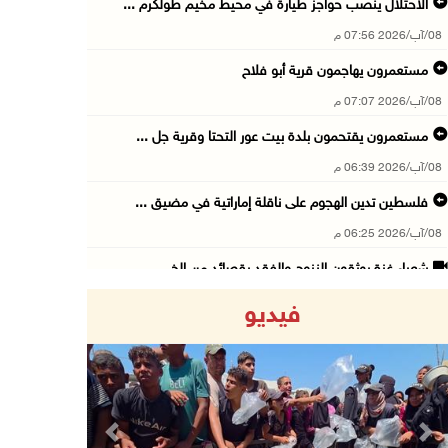
الاحتلال ينصب حواجز طيارة في محيط مخيم طولكرم ...
08/آب/2026 07:56 م
مستعمرون يهاجمون قرية أبو فلاح
08/آب/2026 07:07 م
مستعمرون يقتحمون بلدة بيت عور التحتا وقرية جل ...
08/آب/2026 06:39 م
فلسطين تدين الهجوم على ناقلة إماراتية في مضيق ...
08/آب/2026 06:25 م
شعراء غزة يوثقون النزوح والفقد بقصائد من الخي ...
08/آب/2026 06:23 م
فيديو
الجامعة العربية الأمريكية تختتم فعاليات تخريج ...
08/آب/2026 06:20 م
إصابات بالاختناق خلال اقتحام الاحتلال قرية ال ...
08/آب/2026 05:52 م
Previous
Next