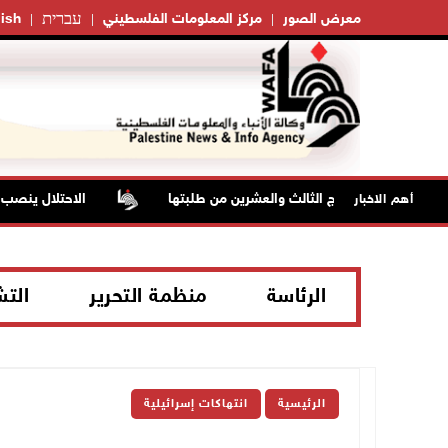
עברית
معرض الصور
مركز المعلومات الفلسطيني
ish
ليات تخريج الفوج الثالث والعشرين من طلبتها
الاحتلال ينصب حوا
أهم الاخبار
الرئاسة
منظمة التحرير
الت
الرئيسية
انتهاكات إسرائيلية