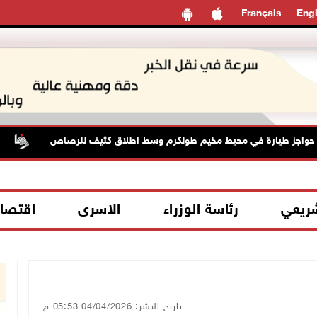
Français
Engl
جز طيارة في محيط مخيم طولكرم وسط اطلاق كثيف للرصاص
أبر
شريعي
رئاسة الوزراء
الاسرى
اقتصا
تاريخ النشر: 04/04/2026 05:53 م