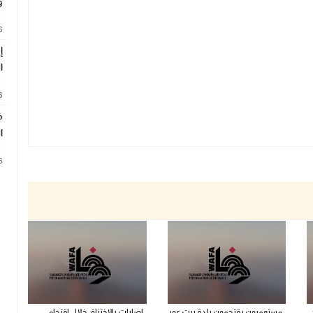
و
26
إ
ا
26
م
ا
26
مستعمرون يقتحمون بلدة بيت عور
إصابات بالاختناق خلال اقتحام