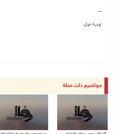
ــــــ
ع.ب/ م.ل
مواضيع ذات صلة
الاحتلال ينصب حواجز طيارة في
مستعمرون يهاجمون قرية أبو فلاح