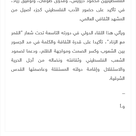
الفلسطينيين محمود درويش، وفدوى طوقان، وتوفيق زيّاد،
في تأكيد على حضور الأدب الفلسطيني كجزء أصيل من
المشهد الثقافي العالمي
.
ويأتي هذا اللقاء الدولي في دورته التاسعة تحت شعار "القمر
مع الزناد"، تأكيدا على قدرة الثقافة والكلمة في مد الجسور
بين الشعوب وكسر الصمت ومواجهة الظلم، ودعما لصمود
الشعب الفلسطيني وثقافته ونضاله من أجل الحرية
والاستقلال وإقامة دولته المستقلة وعاصمتها القدس
الشرقية.
ــــ
و.أ