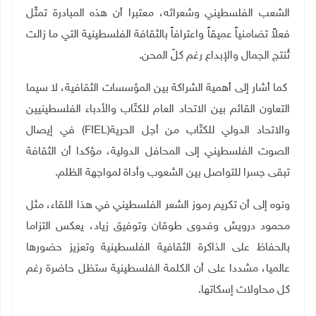
الشعب الفلسطيني وشعرائه، معتبرا أن هذه المبادرة تمثّل
فعلاً تضامنياً عميقاً واعترافاً بالثقافة الفلسطينية التي ما زالت
تُنتج الجمال والإبداع رغم كلّ المحن.
كما أشار إلى أهمية الشراكة بين المؤسسات الثقافية، لا سيما
التعاون القائم بين الاتحاد العام للكتّاب والأدباء الفلسطينيين
والاتحاد الدولي للكتّاب من أجل الحرية
(FIEL)
في إيصال
الصوت الفلسطيني إلى المحافل الدولية، مؤكدا أن الثقافة
تبقى جسرا للتواصل بين الشعوب وأداة لمواجهة الظلم.
ونوه إلى أن تكريم رموز الشعر الفلسطيني في هذا اللقاء، مثل
محمود درويش وفدوى طوقان وتوفيق زياد، يعكس التزاما
بالحفاظ على الذاكرة الثقافية الفلسطينية وتعزيز حضورها
عالميا، مشددا على أن الكلمة الفلسطينية ستظل حاضرة رغم
كل محاولات إسكاتها
.