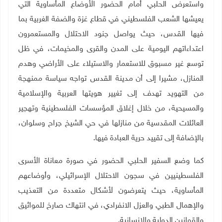
واستعرض الحلبي أمام الحضور الأوضاع المأساوية التي
يعيشها الشعب الفلسطيني في قطاع غزة والضفة الغربية بما
فيها القدس، حيث يواصل جنود الاحتلال والمستعمرون
اعتداءاتهم اليومية على المدن والقرى والمخيمات، في ظل
توسع غير مسبوق للاستعمار والاستيلاء على الأراضي وهدم
المنازل، مشيرا إلى أن مدينة القدس تواجه سياسة ممنهجة
من التهويد تهدف إلى تغيير هويتها العربية والإسلامية
والمسيحية، من خلال إغلاق المؤسسات الفلسطينية وتهجير
العائلات المقدسية من منازلها في حي الشيخ جراح وسلوان،
بالإضافة إلى تقييد حرية العبادة فيها.
كما وضع السفير الحلبي الحضور في صورة معاناة الأسرى
الفلسطينيين في سجون الاحتلال الإسرائيلي، وأوضاعهم
المأساوية، حيث يتعرضون لأشكال متعددة من التعذيب
والإهمال الطبي والعزل الانفرادي، في انتهاك صارخ للمواثيق
والقوانين الدولية والإنسانية.