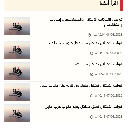
مستعمرون يهاجمون مساكن المواطنين في خربة الحم ...
اقرأ أيضا
07/آب/2026 07:09 م
بعد تجديد منع زيارات المعتقلين: أبو الحمص يدع ...
تواصل انتهاكات الاحتلال والمستعمرين: إصابات
واعتقالات و
07/آب/2026 06:26 م
08/08/2026 12:01 ص
الرئاسة ترحب بإطلاق السعودية التحالف البحري ا ...
قوات الاحتلال تقتحم بيت فجار جنوب بيت لحم
07/آب/2026 06:17 م
07/08/2026 11:49 م
(محدث) نابلس: إصابة مواطن واعتقاله إثر هجوم ل ...
07/آب/2026 06:04 م
قوات الاحتلال تقتحم بيت لحم
الرئاسة ترحب باتفاقية مكة للدفاع المشترك بين ...
07/08/2026 10:40 م
07/آب/2026 05:25 م
قوات الاحتلال تعتقل طفلا من قرية عنزا جنوب جنين
3 إصابات إثر تعرضهم للطعن في الطيبة داخل أراض ...
07/08/2026 10:17 م
07/آب/2026 04:57 م
قوات الاحتلال تغلق مداخل يعبد جنوب غرب جنين
بيروت: اللجنة الفنية للمجلس الوطني تناقش التر ...
07/08/2026 10:15 م
07/آب/2026 03:31 م
السعودية وتركيا وباكستان توقع اتفاقية مكة للد ...