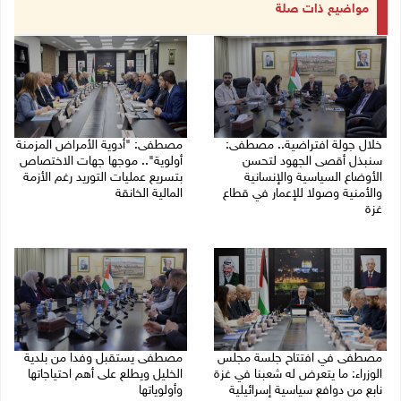
مواضيع ذات صلة
خلال جولة افتراضية.. مصطفى:
مصطفى: "أدوية الأمراض المزمنة
سنبذل أقصى الجهود لتحسن
أولوية".. موجها جهات الاختصاص
الأوضاع السياسية والإنسانية
بتسريع عمليات التوريد رغم الأزمة
والأمنية وصولا للإعمار في قطاع
المالية الخانقة
غزة
04/08/2026 03:16 م
05/08/2026 03:30 م
مصطفى في افتتاح جلسة مجلس
مصطفى يستقبل وفدا من بلدية
الوزراء: ما يتعرض له شعبنا في غزة
الخليل ويطلع على أهم احتياجاتها
نابع من دوافع سياسية إسرائيلية
وأولوياتها