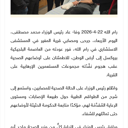
رام الله 22-4-2026 وفا- عاد رئيس الوزراء محمد مصطفى،
اليوم الأربعاء، جرحى ومصابي قرية المغير في المستشفى
الاستشاري في رام الله، فور عودته من العاصمة البلجيكية
بروكسل إلى أرض الوطن، للاطمئنان على أوضاعهم الصحية
عقب هجوم نفَّذَته مجموعات المستعمرين الإرهابية على
القرية.
واطّلع رئيس الوزراء على الحالة الصحية للمصابين، واستمع إلى
شرح من الطواقم الطبية حول طبيعة الإصابات ومستوى
الرعاية المُقدَّمَة لهم، مؤكدًا متابعة الحكومة الحثيثة لأوضاعهم
حتى تماثلهم للشفاء
.
ورافق رئيس الوزراء في الزيارة كلٌّ من وزير الصحة ماجد أبو