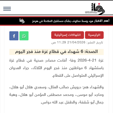
أهم الاخبار
فط تواصل الصعود وسط مخاوف بشأن مستقبل الملاحة في هرمز
48 إصابة منذ بدء عدوان الاحتلال على مخيم قلنديا وكفر عقب شمال القدس
MENU
الرئيسية
انتهاكات إسرائيلية
تاريخ النشر: 21/04/2026 11:29 ص
الصحة: 6 شهداء في قطاع غزة منذ فجر اليوم
غزة 21-4-2026 وفا- أفادت مصادر صحية في قطاع غزة
باستشهاد 6 مواطنين منذ فجر اليوم الثلاثاء، جراء العدوان
الإسرائيلي المتواصل على القطاع
.
والشهداء هم
:
درويش صائب العتال، وسعدي هلال أبو هلال،
وماجد أبو موسى، ومحمد مصطفى المؤمن أبو هلال، وهبة
جمال أبو شقفة، والطفل عبد الله دواس.