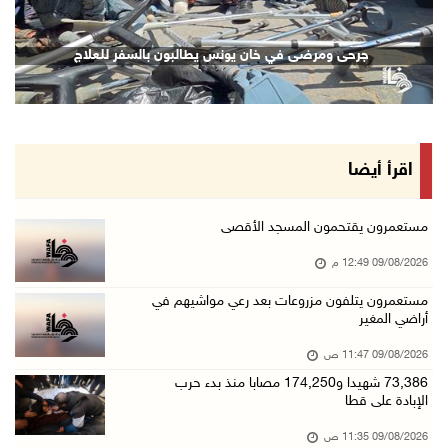
09/آب/2026 11:47 ص
73,386 شهيدا و174,250 مصابا منذ بدء حرب الإبا ...
جرحى ومرضى في خان يونس يطالبون بالسفر للعلاج
09/آب/2026 11:35 ص
"فتح" تنعي القائد الوطنيّ السفير دياب اللوح
09/آب/2026 11:28 ص
الرئيس ينعى سفير فلسطين لدى مصر القائد الوطني ...
اقرأ أيضا
09/آب/2026 10:43 ص
وفاة سفير فلسطين لدى مصر القائد الوطني دياب ا ...
مستعمرون يقتحمون المسجد الأقصى
09/آب/2026 10:42 ص
09/08/2026 12:49 م
الاحتلال يستولي على منزل في عرابة جنوب جنين و ...
مستعمرون يتلفون مزروعات بعد رعي مواشيهم في
أراضي المغير
09/آب/2026 10:32 ص
الاحتلال يقتحم مدينة نابلس
09/08/2026 11:47 ص
09/آب/2026 10:20 ص
73,386 شهيدا و174,250 مصابا منذ بدء حرب
الإبادة على قطا
"التعليم العالي" تختتم تدريبا حول إعداد المبا ...
09/08/2026 11:35 ص
09/آب/2026 10:19 ص