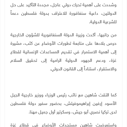
وشددت على أهمية تحرك دولي عاجل، مجددة التأكيد على حل
الدولتين، داعية سنغافورة للاعتراف بدولة فلسطين دعماً
للشرعية الدولية
.
من جانبها، أكدت وزيرة الدولة السنغافورية للشؤون الخارجية
حرص بلادها على متابعة تطورات الأوضاع عن كثب، مشيرة
إلى أهمية الاستمرار في تقديم المساعدات الإنسانية لقطاع
غزة، ودعم الجهود الدولية الرامية إلى تحقيق السلام
والاستقرار، استناداً إلى القانون الدولي.
كما التقت شاهين مع نائب رئيس الوزراء ووزير خارجية الجبل
الأسود إرفين إبراهيموفيتش، بحضور سفير دولة فلسطين
لدى تركيا نصري أبو جيش، وسكرتير أول جميل مهنا
.
واستعرضت شاهين مستجدات الأوضاع في قطاع غزة