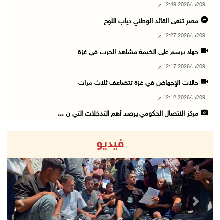
09/آب/2026 12:49 م
مصر تنعى القائد الوطني دياب اللوح
09/آب/2026 12:27 م
جهاد يرسم على الخيمة مشاهد الحرب في غزة
09/آب/2026 12:17 م
حالات الإجهاض في غزة تتضاعف ثلاث مرات
09/آب/2026 12:12 م
مركز الاتصال الحكومي يرصد أهم التدخلات التي ن ...
09/آب/2026 12:10 م
فيديو
سلطة النقد و"اوريدو" توقعان مذكرة تفاهم للاست ...
09/آب/2026 12:00 م
"استشاري فتح" ينعى القائد الوطنيّ السفير دياب ...
09/آب/2026 11:53 ص
revious
Next
مستعمرون يتلفون مزروعات بعد رعي مواشيهم في أر ...