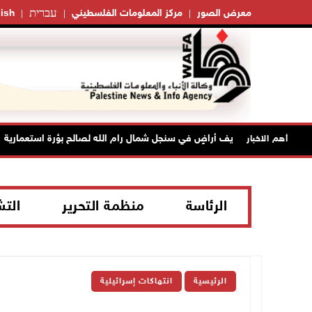
עברית
معرض الصور
مركز المعلومات الفلسطيني
ish
حتلال يواصل تجريف أراضٍ في سنجل شمال رام الله لصالح بؤرة استعمارية
أهم الاخبار
الرئاسة
منظمة التحرير
الت
الرئيسية
انتهاكات إسرائيلية