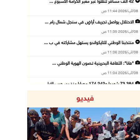
42 الف مسافر تنقلوا عبر معبر الكرامة الأسبوع ...
08/آب/2026 11:44 ص
الاحتلال يواصل تجريف أراضٍ في سنجل شمال رام ...
08/آب/2026 11:35 ص
منتخبنا الوطني للتايكواندو يستهل مشاركته في ب ...
08/آب/2026 11:06 ص
"فانا": الثقافة البحرينية تـصون الهوية الوطني ...
08/آب/2026 11:04 ص
73,384 شهيدا و174,242 مصابا منذ بدء حرب الإبا ...
08/آب/2026 10:50 ص
فيديو
مستعمرون إرهابيون يهاجمون منزلا ويقتحمون مناط ...
08/آب/2026 10:22 ص
قوات الاحتلال تجري تحقيقات ميدانية مع عشرات ا ...
08/آب/2026 10:18 ص
Previous
Next