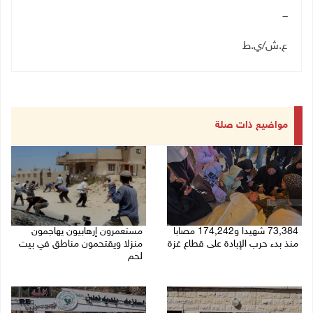
ـــ
ع.ش/ي.ط
مواضيع ذات صلة
73,384 شهيدا و174,242 مصابا
مستعمرون إرهابيون يهاجمون
منذ بدء حرب الإبادة على قطاع غزة
منزلا ويقتحمون مناطق في بيت
لحم
08/08/2026 10:50 ص
08/08/2026 10:22 ص