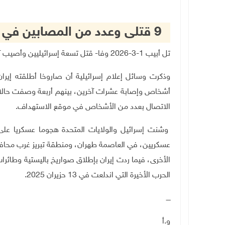
9 قتلى وعدد من المصابين في قصف صاروخي إيراني على إسرائيل
تل أبيب 1-3-2026 وفا- قتل تسعة إسرائيليين وأصيب آخرون، اليوم الأحد، جراء قصف صاروخي إيراني على إسرائيل.
وذكرت وسائل إعلام إسرائيلية أن صاروخا أطلقته إ
أشخاص وإصابة عشرات آخرين، بينهم أربعة وصفت حالاته
الاتصال بعدد من الأشخاص في موقع الاستهداف.
وشنت إسرائيل والولايات المتحدة هجوما عسكريا على
عسكريين، في العاصمة طهران، ومنطقة تبريز غرب محافظة
الأخرى، فيما ردت إيران بإطلاق صواريخ باليستية وطائرات 
الحرب الأخيرة التي اندلعت في 13 حزيران 2025.
ــــ
و.أ