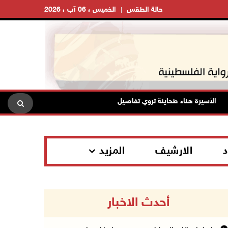
حالة الطقس
الخميس ، 06 آب ، 2026
الأسيرة هناء طحاينة تروي تفاصيل اعتقالها: حُرمت من وداع أطفالها وتعرضت لل
د
الارشيف
المزيد
أحدث الاخبار