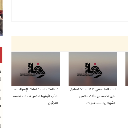
ت
إ
لجنة المالية في "الكنيست" تصادق
"عدالة": جلسة "العليا" الإسرائيلية
26
على تخصيص مئات ملايين
بشأن الأونروا تعكس تصفية قضية
ا
الشواقل للمستعمرات
اللاجئين
م
04/08/2026 08:15 م
03/08/2026 06:47 م
26
إ