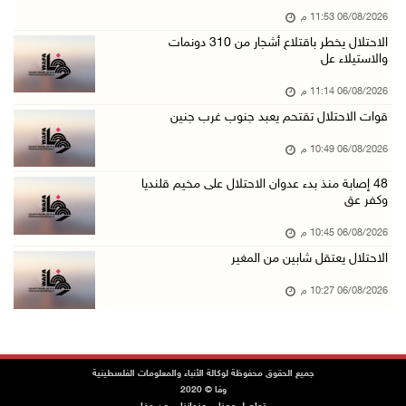
06/08/2026 11:53 م
الاحتلال يوسع حملات الدهم والاعتقال في قلنديا ...
الاحتلال يخطر باقتلاع أشجار من 310 دونمات
06/آب/2026 08:06 م
والاستيلاء عل
الرئيس المصري وملك البحرين يشددان على ضرورة ت ...
06/08/2026 11:14 م
06/آب/2026 07:57 م
قوات الاحتلال تقتحم يعبد جنوب غرب جنين
الاحتلال يخطر بإزالة أشجار زيتون والاستيلاء ع ...
06/08/2026 10:49 م
06/آب/2026 07:53 م
48 إصابة منذ بدء عدوان الاحتلال على مخيم قلنديا
رابطة العالم الإسلامي تدين تواصل انتهاكات الا ...
وكفر عق
06/آب/2026 07:36 م
06/08/2026 10:45 م
اليونيسف: استشهاد 300 طفل منذ وقف إطلاق النار ...
الاحتلال يعتقل شابين من المغير
06/آب/2026 07:34 م
06/08/2026 10:27 م
الاحتلال يدمّر بيت الزوجية قبل ساعات من الزفا ...
06/آب/2026 07:27 م
إصابتان بالرصاص والاعتداء خلال اقتحام الاحتلا ...
جميع الحقوق محفوظة لوكالة الأنباء والمعلومات الفلسطينية
وفا © 2020
06/آب/2026 06:56 م