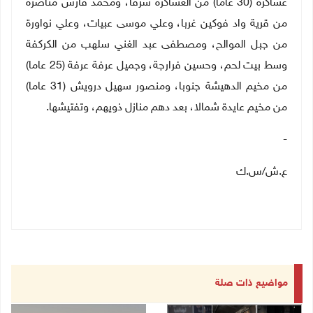
عساكرة (30 عاما) من العساكرة شرقا، ومحمد فارس مناصرة
من قرية واد فوكين غربا، وعلي موسى عبيات، وعلي نواورة
من جبل الموالح، ومصطفى عبد الغني سلهب من الكركفة
وسط بيت لحم، وحسين فرارجة، وجميل عرفة عرفة (25 عاما)
من مخيم الدهيشة جنوبا، ومنصور سهيل درويش (31 عاما)
من مخيم عايدة شمالا، بعد دهم منازل ذويهم، وتفتيشها
.
-
ع.ش/س.ك
مواضيع ذات صلة