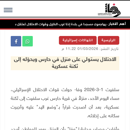
أهم الاخبار
مستعمرون يهاجمون مسجدا في بلدة إذنا غرب الخليل وقوات الاحتلال تعتقل سبعة مواطنين
MENU
الرئيسية
انتهاكات إسرائيلية
تاريخ النشر: 01/03/2026 11:22 م
الاحتلال يستولي على منزل في حارس ويحوّله إلى
ثكنة عسكرية
سلفيت 1-3-2026 وفا- حولت قوات الاحتلال الإسرائيلي،
مساء اليوم الأحد، منزلاً في قرية حارس غرب سلفيت إلى ثكنة
عسكرية، بعد أن أصدرت قراراً بـ"وضع اليد" عليه وأجبرت
سكانه على إخلائه
.
وأفادت مصادر محلية لـ"وفا" بأن المنزل يعود للمواطن أمجد