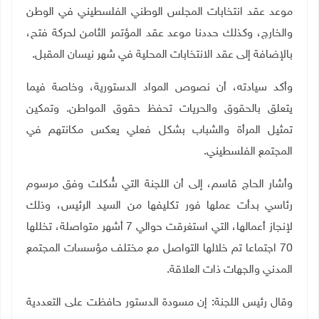
موعد عقد انتخابات المجلس الوطني الفلسطيني في الوطن
والخارج، وكذلك حددنا موعد عقد المؤتمر الثامن لحركة فتح،
بالإضافة إلى عقد الانتخابات المحلية في شهر نيسان المقبل
.
وأكد سيادته، أن نصوص المواد الدستورية، وخاصة فيما
يتعلق بالحقوق والحريات تحفظ حقوق المواطن. وتمكين
تمثيل المرأة والشباب بشكل فعلي يعكس مكانتهم في
المجتمع الفلسطيني.
وأشار الحاج قاسم، إلى أن اللجنة التي شُكلت وفق مرسوم
رئاسي بدأت عملها فور تكليفها من السيد الرئيس، وذلك
لإنجاز أعمالها، التي استغرقت حوالي 7 أشهر متواصلة، تخللها
70 اجتماعا تم خلالها التواصل مع مختلف مؤسسات المجتمع
المدني والجهات ذات العلاقة
.
وقال رئيس اللجنة: إن مسودة الدستور حافظت على التعددية