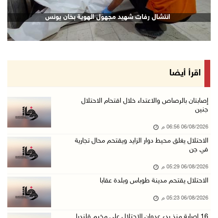
16 إصابة منذ بدء عدوان الاحتلال على مخيم قلند ...
الحصار يفاقم معاناة مرضى السرطان في غزة
06/آب/2026 04:26 م
إرهاب المستوطنين يضرب في خربة الطوبا
06/آب/2026 03:06 م
الخليلي تبحث مع النائب العام تعزيز الشراكة في ...
اقرأ أيضا
06/آب/2026 02:41 م
وزير العدل يبحث مع السفير التركي تعزيز التعاو ...
إصابتان بالرصاص والاعتداء خلال اقتحام الاحتلال
جنين
06/آب/2026 02:37 م
06/08/2026 06:56 م
سلطة النقد: ارتفاع نسبة الشمول المالي في فلسط ...
الاحتلال يغلق محيط دوار الزايد ويقتحم محال تجارية
06/آب/2026 02:31 م
في جن
"فتح": عدوان الاحتلال على مخيّم قلنديا لن ينا ...
06/08/2026 05:29 م
06/آب/2026 02:28 م
الاحتلال يقتحم مدينة طوباس وبلدة عقابا
وزراء خارجية 8 دول عربية وإسلامية يدينون الان ...
06/08/2026 05:23 م
06/آب/2026 02:17 م
16 إصابة منذ بدء عدوان الاحتلال على مخيم قلنديا