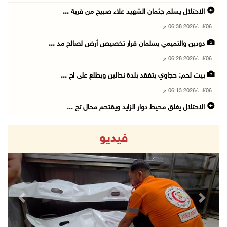
الاحتلال يسلم جثمان الشهيد علاء صبيح من قرية ...
06/آب/2026 06:38 م
دودين والتميمي يسلمان قرار تخصيص أرض لصالح مد ...
06/آب/2026 06:28 م
بيت لحم: حجاوي يتفقد بلدة نحالين ويطلع على اح ...
06/آب/2026 06:13 م
الاحتلال يغلق محيط دوار الزايد ويقتحم محال تج ...
06/آب/2026 05:29 م
فيديو
الاحتلال يقتحم مدينة طوباس وبلدة عقابا
06/آب/2026 05:23 م
"النقل والمواصلات" تطلق حملة لترخيص الجرارات ...
06/آب/2026 05:18 م
revious
Next
نحو 58 ألف إصابة بجدري الماء في قطاع غزة منذ ...
06/آب/2026 04:33 م