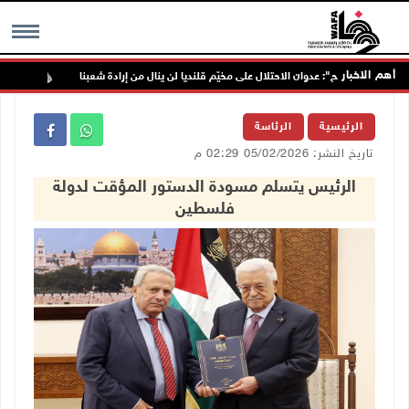
أهم الاخبار
"فتح": عدوان الاحتلال على مخيّم قلنديا لن ينال من إرادة شعبنا
نحو 58 ألف إصابة بجدري الماء في قطاع غزة منذ بداية العام
MENU
الرئيسية
الرئاسة
تاريخ النشر: 05/02/2026 02:29 م
الرئيس يتسلم مسودة الدستور المؤقت لدولة
فلسطين