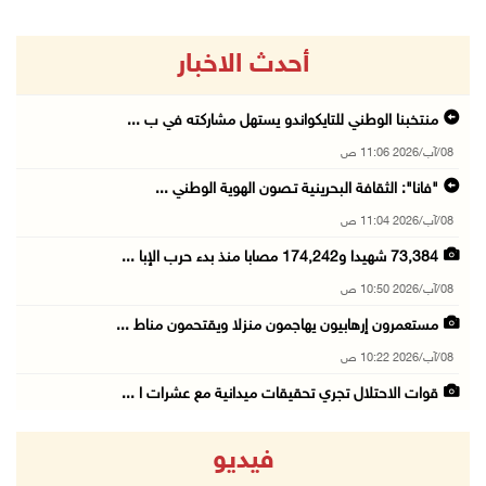
أحدث الاخبار
منتخبنا الوطني للتايكواندو يستهل مشاركته في ب ...
08/آب/2026 11:06 ص
"فانا": الثقافة البحرينية تـصون الهوية الوطني ...
08/آب/2026 11:04 ص
73,384 شهيدا و174,242 مصابا منذ بدء حرب الإبا ...
08/آب/2026 10:50 ص
مستعمرون إرهابيون يهاجمون منزلا ويقتحمون مناط ...
08/آب/2026 10:22 ص
قوات الاحتلال تجري تحقيقات ميدانية مع عشرات ا ...
08/آب/2026 10:18 ص
فيديو
تقرير: خطاب الكراهية والتحريض يتصاعد في أوساط ...