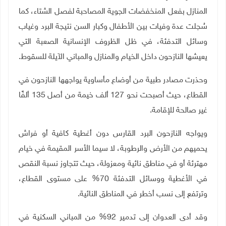
المنازل بفعل المنخفضات الجوية المصاحبة لفصل الشتاء، كما
سُجلت عدة وفيات بين الأطفال وكبار السن نتيجة البرد وغياب
وسائل التدفئة، في ظل الظروف الإنسانية الصعبة التي
يعيشها النازحون داخل الخيام والمنازل والمباني الآيلة للسقوط.
وحذرت مصادر طبية من أوضاع مأساوية يواجهها النازحون في
القطاع، حيث أصبحت نحو 127 ألف خيمة من أصل 135 ألفًا
غير صالحة للإقامة.
ويواجه النازحون البرد القارس دون أغطية كافية أو فراش
يحميهم من الأرض والرطوبة، لا سيما الأسر المقيمة في خيام
مهترئة أو في مناطق نائية ومعزولة، حيث تتجاوز نسبة النقص
في الأغطية ووسائل التدفئة 70% على مستوى القطاع،
وترتفع إلى نسب أخطر في المناطق النائية
.
وقد أدى العدوان إلى تدمير 92% من المباني السكنية في