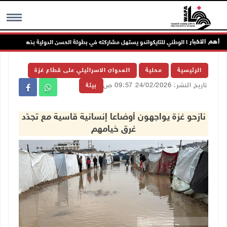
أهم الاخبار
منتخبنا الوطني للتايكواندو يستهل مشاركته في بطولة الحسن الدولية بذهبية وبرونزية
MENU
الرئيسية
محلية
العدوان الاسرائيلي على قطاع غزة
تاريخ النشر: 24/02/2026 09:57 ص
بيئة
نازحو غزة يواجهون أوضاعا إنسانية قاسية مع تجدّد
غرق خيامهم