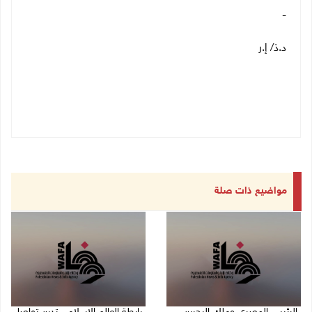
-
د.ذ/ إ.ر
مواضيع ذات صلة