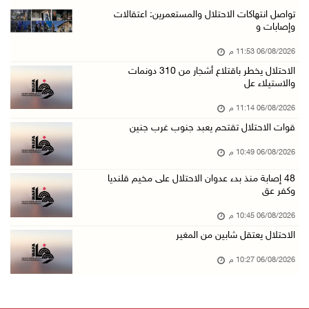
جماهير شعبنا تشيع جثمان الشهيد علاء صبيح في ت ...
تواصل انتهاكات الاحتلال والمستعمرين: اعتقالات
وإصابات و
06/آب/2026 08:33 م
06/08/2026 11:53 م
الاحتلال يوسع حملات الدهم والاعتقال في قلنديا ...
الاحتلال يخطر باقتلاع أشجار من 310 دونمات
06/آب/2026 08:06 م
والاستيلاء عل
الرئيس المصري وملك البحرين يشددان على ضرورة ت ...
06/08/2026 11:14 م
06/آب/2026 07:57 م
قوات الاحتلال تقتحم يعبد جنوب غرب جنين
الاحتلال يخطر بإزالة أشجار زيتون والاستيلاء ع ...
06/08/2026 10:49 م
06/آب/2026 07:53 م
48 إصابة منذ بدء عدوان الاحتلال على مخيم قلنديا
رابطة العالم الإسلامي تدين تواصل انتهاكات الا ...
وكفر عق
06/آب/2026 07:36 م
06/08/2026 10:45 م
اليونيسف: استشهاد 300 طفل منذ وقف إطلاق النار ...
الاحتلال يعتقل شابين من المغير
06/آب/2026 07:34 م
06/08/2026 10:27 م
الاحتلال يدمّر بيت الزوجية قبل ساعات من الزفا ...
06/آب/2026 07:27 م