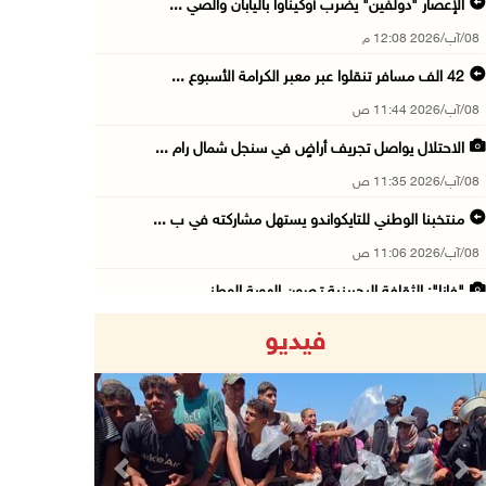
الإعصار "دولفين" يضرب أوكيناوا باليابان والصي ...
08/آب/2026 12:08 م
42 الف مسافر تنقلوا عبر معبر الكرامة الأسبوع ...
08/آب/2026 11:44 ص
الاحتلال يواصل تجريف أراضٍ في سنجل شمال رام ...
08/آب/2026 11:35 ص
منتخبنا الوطني للتايكواندو يستهل مشاركته في ب ...
08/آب/2026 11:06 ص
"فانا": الثقافة البحرينية تـصون الهوية الوطني ...
08/آب/2026 11:04 ص
فيديو
73,384 شهيدا و174,242 مصابا منذ بدء حرب الإبا ...
08/آب/2026 10:50 ص
مستعمرون إرهابيون يهاجمون منزلا ويقتحمون مناط ...
08/آب/2026 10:22 ص
Previous
Next