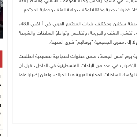
ا بالإضراب، في مشهد يعكس وحدة الموقف الشعبي واتساع رقعة
ذ خطوات جدية وفعّالة لوقف دوامة العنف وحماية المجتمع
.
ويأتي ذلك فيما شارك أكثر من 100 ألف مواطن من مدينة سخنين ومختلف بلدات المجتمع العربي في أراضي الـ48،
على تفشي العنف والجريمة، وتقاعس وتواطؤ السلطات والشرطة
لا إلى مفرق الجمجمية "يوفاليم" شرق المدينة
.
جية يوم أمس الجمعة، ضمن خطوات احتجاجية تصعيدية انطلقت
لعربية في أراضي الـ48، التي أعلنت الإضراب في عدد من البلدات الفلسطينية في الداخل، قبل أن
ية لرؤساء السلطات المحلية العربية هذا الحراك، وتعلن إضرابا عاما
ا
ش
26
ح
26
م