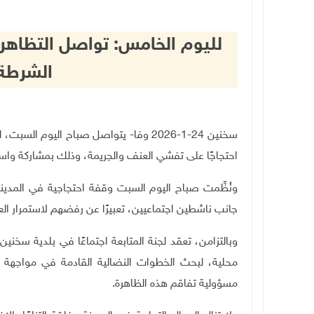
لليوم الخامس: تواصل التظاهر
الشرطة 
سخنين 24-1-2026 وفا- يتواصل صباح اليو
احتجاجًا على تفشي العنف والجريمة، وذلك بمشاركة واس
ونُظِّمت صباح اليوم السبت وقفة احتجاجية في المدينة
جانب ناشطين اجتماعيين، تعبيرًا عن رفضهم لاستمرار ال
وبالتزامن، تعقد لجنة المتابعة اجتماعًا في بلدية سخ
محلية، لبحث الخطوات النضالية القادمة في مواجهة العن
مسؤولية تفاقم هذه الظاهرة
.