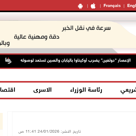
Français
Engl
لإعصار "دولفين" يضرب أوكيناوا باليابان والصين تستعد لوصوله
حا
شريعي
رئاسة الوزراء
الاسرى
اقتصا
تاريخ النشر: 24/01/2026 11:41 ص