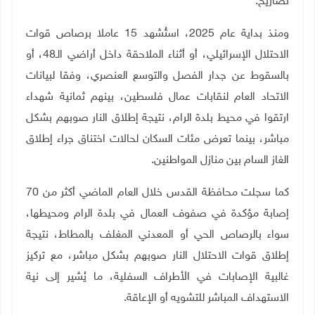
تصاريح
.
ومنذ بداية عام 2025، استُشهد 15 عاملا برصاص قوات
الاحتلال الإسرائيلي، أو أثناء الملاحقة داخل أراضي الـ48، أو
بالسقوط عن جدار الفصل والتوسع العنصري، وفقا لبيانات
الاتحاد العام لنقابات عمال فلسطين، بينهم ثمانية شهداء
ارتقوا في محيط بلدة الرام، نتيجة إطلاق النار صوبهم بشكل
مباشر، بينما تعرض مئات السكان لحالات اختناق جراء إطلاق
الغاز السام بين منازل المواطنين.
كما سجلت محافظة القدس خلال العام الماضي أكثر من 70
إصابة مؤكدة في صفوف العمال في بلدة الرام ومحيطها،
سواء بالرصاص الحي أو المعدني المغلف بالمطاط، نتيجة
إطلاق قوات الاحتلال النار صوبهم بشكل مباشر، مع تركيز
غالبية الإصابات في الأطراف السفلية، ما يُشير إلى نية
الاستهداف المباشر للتشويه أو الإعاقة.