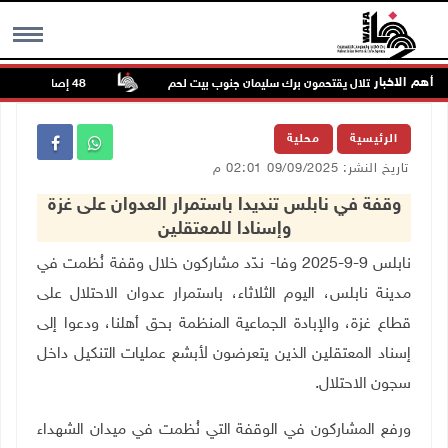
أهم الاخبار
ة قوات الاحتلال يقتحمون برك سليمان جنوب بيت لحم
48 إصابة منذ بدء عدوان الاحتلال على مخيم قلنديا وكفر عقب شمال القدس
MENU
الرئيسية
محلية
تاريخ النشر: 09/09/2025 02:01 م
وقفة في نابلس تنديدا باستمرار العدوان على غزة
وإسنادا للمعتقلين
نابلس 9-9-2025 وفا- ندّد مشاركون خلال وقفة نُظمت في
مدينة نابلس، اليوم الثلاثاء، باستمرار عدوان الاحتلال على
قطاع غزة، والإبادة الجماعية المنظمة بحق أهلنا، ودعوا إلى
إسناد المعتقلين الذين يتعرضون لأبشع عمليات التنكيل داخل
سجون الاحتلال
.
ورفع المشاركون في الوقفة التي نُظمت في ميدان الشهداء