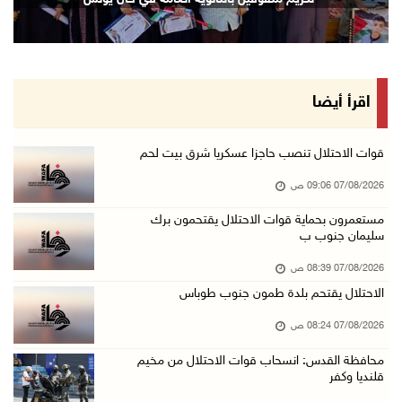
06/آب/2026 10:49 م
48 إصابة منذ بدء عدوان الاحتلال على مخيم قلند ...
06/آب/2026 10:45 م
الاحتلال يعتقل شابين من المغير
اقرأ أيضا
06/آب/2026 10:27 م
وزير الداخلية يبحث مع مكافحة المخدرات الدولي ...
قوات الاحتلال تنصب حاجزا عسكريا شرق بيت لحم
06/آب/2026 10:01 م
07/08/2026 09:06 ص
رئيس بلدية الخليل يطلع وفدا أميركيا على تطورا ...
مستعمرون بحماية قوات الاحتلال يقتحمون برك
سليمان جنوب ب
06/آب/2026 09:59 م
07/08/2026 08:39 ص
06/آب/2026 09:17 م
الاحتلال يقتحم بلدة طمون جنوب طوباس
إصابة مسن بجروح ورضوض إثر اعتداء جيش الاحتلال ...
07/08/2026 08:24 ص
06/آب/2026 09:13 م
محافظة القدس: انسحاب قوات الاحتلال من مخيم
قلنديا وكفر
ورشة توصي بخطة عاجلة لاستعادة التعليم الوجاهي ...