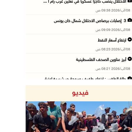
الاحتلال ينصب حاجزا عسكريا في نعلين غرب رام ا ...
08/آب/2026 09:38 ص
3 إصابات برصاص الاحتلال شمال خان يونس
08/آب/2026 09:09 ص
ارتفاع أسعار النفط
08/آب/2026 08:23 ص
أبرز عناوين الصحف الفلسطينية
08/آب/2026 08:21 ص
حالة الطقس: ارتفاع طفيف وموجة حر شديدة اعتبار ...
08/آب/2026 07:52 ص
فيديو
تواصل انتهاكات الاحتلال والمستعمرين: إصابات و ...
08/آب/2026 12:01 ص
قوات الاحتلال تقتحم بيت فجار جنوب بيت لحم
07/آب/2026 11:49 م
Previous
Next