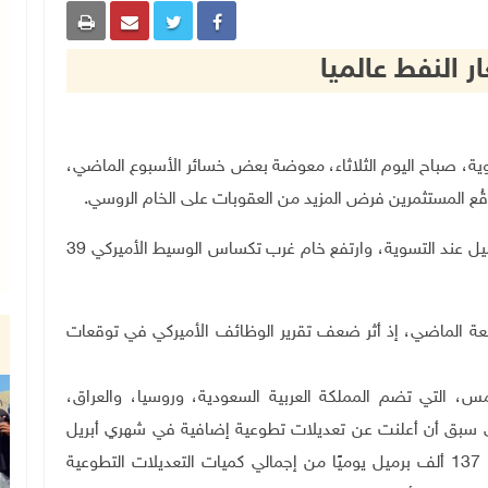
ر النفط عالميا
ط عند التسوية، صباح اليوم الثلاثاء، معوضة بعض خسائر الأسبوع الماضي،
وقُع المستثمرين فرض المزيد من العقوبات على الخام الروسي
.
وزاد خام برنت 52 سنتًا، أو 0.79 %، مسجلًا دولارًا للبرميل عند التسوية، وارتفع خام غرب تكساس الوسيط الأميركي 39
ن القياسيين بأكثر من 2% يوم الجمعة الماضي، إذ أثر ضعف تقرير الوظائف الأميركي في توقعات
، التي تضم المملكة العربية السعودية، وروسيا، والعراق،
لتي سبق أن أعلنت عن تعديلات تطوعية إضافية في شهري أبريل
ونوفمبر من عام 2023، تنفيذ تعديل في الإنتاج قدره 137 ألف برميل يوميًا من إجمالي كميات التعديلات التطوعية