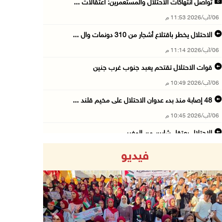
تواصل انتهاكات الاحتلال والمستعمرين: اعتقالات ...
06/آب/2026 11:53 م
الاحتلال يخطر باقتلاع أشجار من 310 دونمات وال ...
06/آب/2026 11:14 م
قوات الاحتلال تقتحم يعبد جنوب غرب جنين
06/آب/2026 10:49 م
48 إصابة منذ بدء عدوان الاحتلال على مخيم قلند ...
06/آب/2026 10:45 م
الاحتلال يعتقل شابين من المغير
06/آب/2026 10:27 م
فيديو
وزير الداخلية يبحث مع مكافحة المخدرات الدولي ...
06/آب/2026 10:01 م
رئيس بلدية الخليل يطلع وفدا أميركيا على تطورا ...
06/آب/2026 09:59 م
Previous
Next