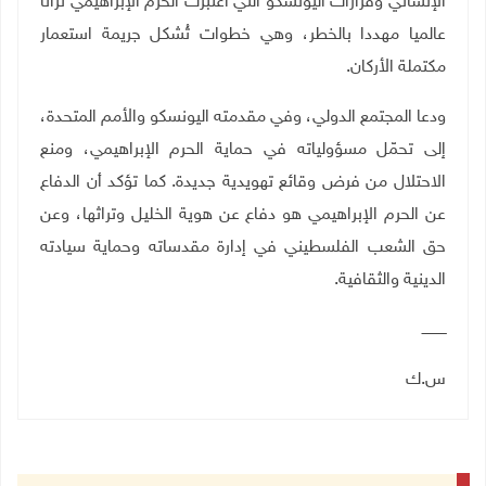
الإنساني وقرارات اليونسكو التي اعتبرت الحرم الإبراهيمي تراثا
عالميا مهددا بالخطر، وهي خطوات تُشكل جريمة استعمار
مكتملة الأركان.
ودعا المجتمع الدولي، وفي مقدمته اليونسكو والأمم المتحدة،
إلى تحمّل مسؤولياته في حماية الحرم الإبراهيمي، ومنع
الاحتلال من فرض وقائع تهويدية جديدة. كما تؤكد أن الدفاع
عن الحرم الإبراهيمي هو دفاع عن هوية الخليل وتراثها، وعن
حق الشعب الفلسطيني في إدارة مقدساته وحماية سيادته
الدينية والثقافية.
ـــــــــــ
س.ك