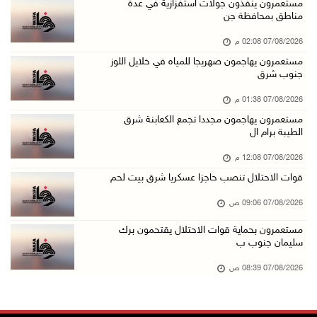
مستعمرون بحماية قوات الاحتلال يقتحمون برك سلي ...
مستعمرون ينفذون جولات استفزازية في عدة
مناطق بمحافظة جن
07/آب/2026 08:39 ص
07/08/2026 02:08 م
الاحتلال يقتحم بلدة طمون جنوب طوباس
مستعمرون يهاجمون صهريجا للمياه في خلايل اللوز
07/آب/2026 08:24 ص
جنوب شرق
محافظة القدس: انسحاب قوات الاحتلال من مخيم قل ...
07/08/2026 01:38 م
07/آب/2026 08:23 ص
مستعمرون يهاجمون مجددا تجمع الكعابنة شرق
الطيبة برام ال
الطقس: أجواء صافية صيفية والحرارة حول معدلها ...
07/آب/2026 08:15 ص
07/08/2026 12:08 م
قوات الاحتلال تنصب حاجزا عسكريا شرق بيت لحم
تواصل انتهاكات الاحتلال والمستعمرين: اعتقالات ...
06/آب/2026 11:53 م
07/08/2026 09:06 ص
الاحتلال يخطر باقتلاع أشجار من 310 دونمات وال ...
مستعمرون بحماية قوات الاحتلال يقتحمون برك
سليمان جنوب ب
06/آب/2026 11:14 م
قوات الاحتلال تقتحم يعبد جنوب غرب جنين
07/08/2026 08:39 ص
06/آب/2026 10:49 م
48 إصابة منذ بدء عدوان الاحتلال على مخيم قلند ...