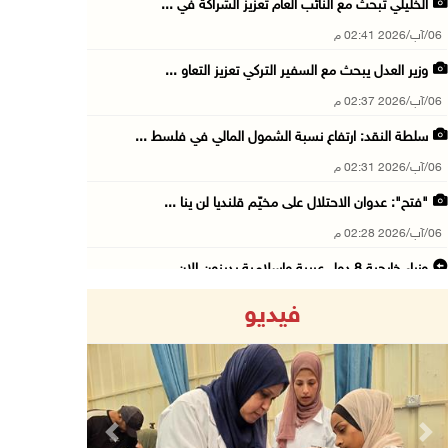
الخليلي تبحث مع النائب العام تعزيز الشراكة في ...
06/آب/2026 02:41 م
وزير العدل يبحث مع السفير التركي تعزيز التعاو ...
06/آب/2026 02:37 م
سلطة النقد: ارتفاع نسبة الشمول المالي في فلسط ...
06/آب/2026 02:31 م
"فتح": عدوان الاحتلال على مخيّم قلنديا لن ينا ...
06/آب/2026 02:28 م
وزراء خارجية 8 دول عربية وإسلامية يدينون الان ...
06/آب/2026 02:17 م
فيديو
الاحتلال يسلّم إخطارات بهدم منازل ومنشآت في ج ...
06/آب/2026 02:02 م
افتتاح سوق الباذنجان البتيري السنوي في بتير غ ...
06/آب/2026 01:50 م
Previous
Next