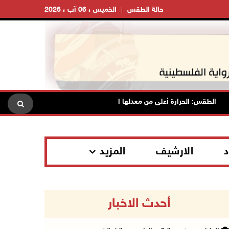
حالة الطقس
الخميس ، 06 آب ، 2026
الطقس: الحرارة أعلى من معدلها السنوي العام
الاحتلال يقتحم ق
د
الارشيف
المزيد
أحدث الاخبار