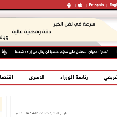
Français
Engl
"فتح": عدوان الاحتلال على مخيّم قلنديا لن ينال من إرادة شعبنا
شريعي
رئاسة الوزراء
الاسرى
اقتصا
تاريخ النشر: 14/09/2025 02:04 م