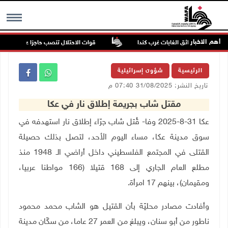
أهم الاخبار
 مع اتساع حرائق الغابات غرب كندا
قوات الاحتلال تنصب حاجزا عسكريا عند مد
MENU
الرئيسية
شؤون إسرائيلية
تاريخ النشر: 31/08/2025 07:40 م
مقتل شاب بجريمة إطلاق نار في عكا
عكا 31-8-2025 وفا- قُتل شاب جرّاء إطلاق نار استهدفه في
سوق مدينة عكا، مساء اليوم الأحد، لتصل بذلك حصيلة
القتلى في المجتمع الفلسطيني داخل أراضي الـ 1948 منذ
مطلع العام الجاري إلى 168 قتيلا (166 مواطنا عربيا،
ومقيمان)، بينهم 17 امرأة
.
وأفادت مصادر محليّة بأن القتيل هو الشاب محمد محمود
ناطور من أبو سنان، ويبلغ من العمر 27 عاما، من سكّان مدينة