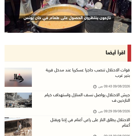
09/آب/2026 08:36 ص
أبرز عناوين الصحف الفلسطينية
نازحون ينتظرون الحصول على طعام في خان يونس
09/آب/2026 08:32 ص
مستعمرون إرهابيون يسرقون جرارا زراعيا من بيت ...
09/آب/2026 08:29 ص
حملة في الولايات المتحدة تدعو الأطباء لمقاطعة ...
اقرأ أيضا
09/آب/2026 08:27 ص
مصر: تهجير الفلسطينيين خط أحمر ومخطط مرفوض
قوات الاحتلال تنصب حاجزا عسكريا عند مدخل قرية
بتير غرب
09/آب/2026 08:11 ص
09/08/2026 09:43 ص
حالة الطقس: أجواء شديدة الحرارة تؤثر على البل ...
جيش الاحتلال يواصل نسف المنازل واستهداف خيام
09/آب/2026 07:50 ص
النازحين ف
تواصل انتهاكات الاحتلال والمستعمرين: إصابات و ...
09/08/2026 09:29 ص
08/آب/2026 11:56 م
الاحتلال يطلق النار على راعي أغنام في إذنا ويقتل
أغنام
إصابات بالاختناق في مخيم الدهيشة والاحتلال يق ...