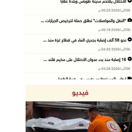
الاحتلال يقتحم مدينة طوباس وبلدة عقابا
06/آب/2026 05:23 م
"النقل والمواصلات" تطلق حملة لترخيص الجرارات ...
06/آب/2026 05:18 م
نحو 58 ألف إصابة بجدري الماء في قطاع غزة منذ ...
06/آب/2026 04:33 م
16 إصابة منذ بدء عدوان الاحتلال على مخيم قلند ...
06/آب/2026 04:26 م
إرهاب المستوطنين يضرب في خربة الطوبا
06/آب/2026 03:06 م
فيديو
الخليلي تبحث مع النائب العام تعزيز الشراكة في ...
06/آب/2026 02:41 م
وزير العدل يبحث مع السفير التركي تعزيز التعاو ...
06/آب/2026 02:37 م
Previous
Next