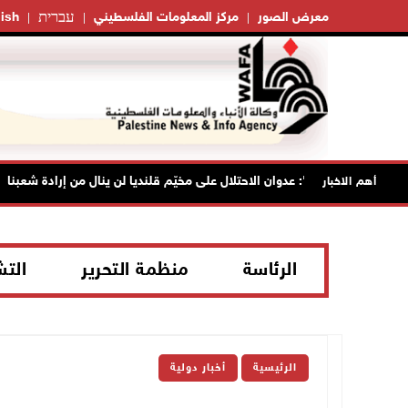
עברית
معرض الصور
مركز المعلومات الفلسطيني
ish
"فتح": عدوان الاحتلال على مخيّم قلنديا لن ينال من إرادة شعبنا
أهم الاخبار
الرئاسة
منظمة التحرير
الت
الرئيسية
أخبار دولية