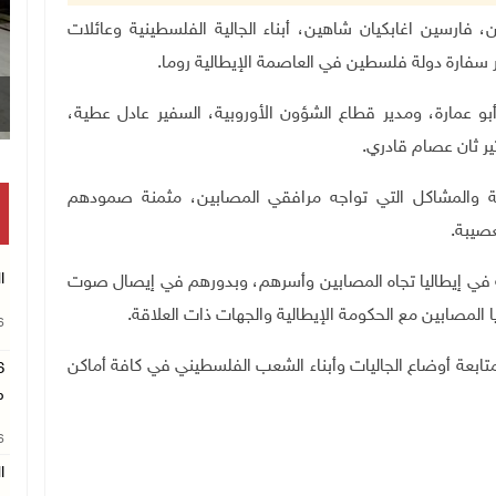
والمغتربين، فارسين اغابكيان شاهين، أبناء الجالية الفلسطينية وعائلات
 سفارة دولة فلسطين في العاصمة الإيطالية روما.
و عمارة، ومدير قطاع الشؤون الأوروبية، السفير عادل عطية،
ير ثان عصام قادري
.
الية والمشاكل التي تواجه مرافقي المصابين، مثمنة صمودهم
عصيبة
.
ا
نية في إيطاليا تجاه المصابين وأسرهم، وبدورهم في إيصال صوت
 المصابين مع الحكومة الإيطالية والجهات ذات العلاقة
.
26
متابعة أوضاع الجاليات وأبناء الشعب الفلسطيني في كافة أماكن
م
26
ا