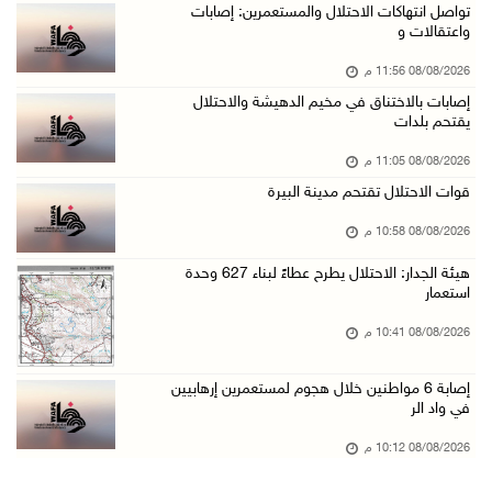
مستعمرون يهاجمون قرية أبو فلاح
تواصل انتهاكات الاحتلال والمستعمرين: إصابات
واعتقالات و
08/آب/2026 07:07 م
08/08/2026 11:56 م
مستعمرون يقتحمون بلدة بيت عور التحتا وقرية جل ...
إصابات بالاختناق في مخيم الدهيشة والاحتلال
08/آب/2026 06:39 م
يقتحم بلدات
فلسطين تدين الهجوم على ناقلة إماراتية في مضيق ...
08/08/2026 11:05 م
08/آب/2026 06:25 م
قوات الاحتلال تقتحم مدينة البيرة
شعراء غزة يوثقون النزوح والفقد بقصائد من الخي ...
08/08/2026 10:58 م
08/آب/2026 06:23 م
هيئة الجدار: الاحتلال يطرح عطاءً لبناء 627 وحدة
الجامعة العربية الأمريكية تختتم فعاليات تخريج ...
استعمار
08/آب/2026 06:20 م
08/08/2026 10:41 م
إصابات بالاختناق خلال اقتحام الاحتلال قرية ال ...
إصابة 6 مواطنين خلال هجوم لمستعمرين إرهابيين
08/آب/2026 05:52 م
في واد الر
الحايك: نقود جهودا وطنية لحماية المواقع الأثر ...
08/08/2026 10:12 م
08/آب/2026 04:50 م