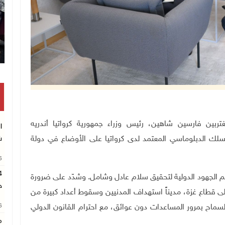
تكريم متفوقين بالثا
جية والمغتربين فارسين شاهين، رئيس وزراء جمهورية كرواتيا أندريه
ا
لسلك الدبلوماسي المعتمد لدى كرواتيا على الأوضاع في دولة
ش
26
ودعم الجهود الدولية لتحقيق سلام عادل وشامل. وشدّد على ضرورة
ح
إلى قطاع غزة، مديناً استهداف المدنيين وسقوط أعداد كبيرة من
26
لسماح بمرور المساعدات دون عوائق، مع احترام القانون الدولي
م