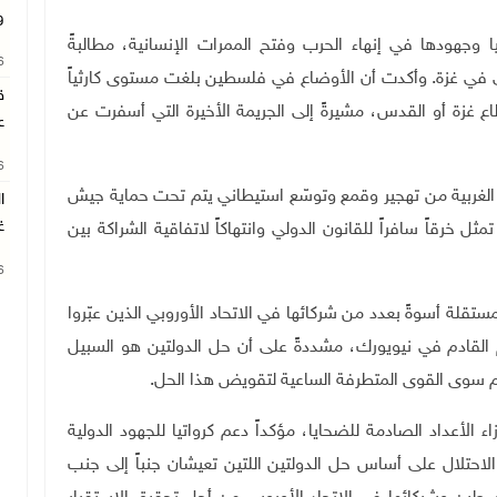
و
وجهودها في إنهاء الحرب وفتح الممرات الإنسانية، مطالبةً
26
ي غزة. وأكدت أن الأوضاع في فلسطين بلغت مستوى كارثياً
ق
اع غزة أو القدس، مشيرةً إلى الجريمة الأخيرة التي أسفرت عن
ع
26
الغربية من تهجير وقمع وتوسّع استيطاني يتم تحت حماية جيش
ا
غ
ل خرقاً سافراً للقانون الدولي وانتهاكاً لاتفاقية الشراكة بين
26
مستقلة أسوةً بعدد من شركائها في الاتحاد الأوروبي الذين عبّروا
القادم في نيويورك، مشددةً على أن حل الدولتين هو السبيل
يخدم سوى القوى المتطرفة الساعية لتقويض هذا الحل
.
زاء الأعداد الصادمة للضحايا، مؤكداً دعم كرواتيا للجهود الدولية
الاحتلال على أساس حل الدولتين اللتين تعيشان جنباً إلى جنب