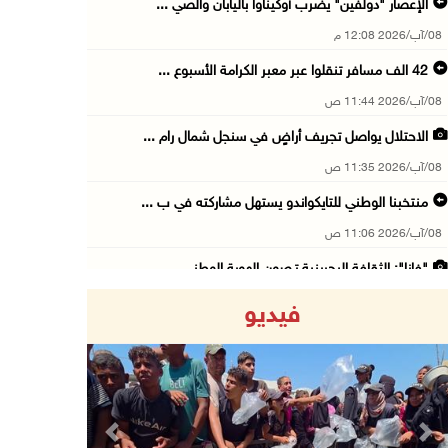
الإعصار "دولفين" يضرب أوكيناوا باليابان والصي ...
08/آب/2026 12:08 م
42 الف مسافر تنقلوا عبر معبر الكرامة الأسبوع ...
08/آب/2026 11:44 ص
الاحتلال يواصل تجريف أراضٍ في سنجل شمال رام ...
08/آب/2026 11:35 ص
منتخبنا الوطني للتايكواندو يستهل مشاركته في ب ...
08/آب/2026 11:06 ص
"فانا": الثقافة البحرينية تـصون الهوية الوطني ...
08/آب/2026 11:04 ص
فيديو
73,384 شهيدا و174,242 مصابا منذ بدء حرب الإبا ...
08/آب/2026 10:50 ص
مستعمرون إرهابيون يهاجمون منزلا ويقتحمون مناط ...
08/آب/2026 10:22 ص
Previous
Next