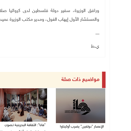
ورافق الوزيرة، سفير دولة فلسطين لدى كرواتيا صلا
والمستشار الأول إيهاب الغول، ومدير مكتب الوزيرة عميد 
ــــــ
ي.ط
مواضيع ذات صلة
"فانا": الثقافة البحرينية تـصون
الإعصار "دولفين" يضرب أوكيناوا