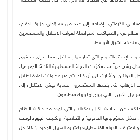
طين وشركائها في الاتحاد الأوروبي من أجل تحقيق الاستقرار
ماسي الكرواتي، إضافة إلى عدد من مسؤولي وزارة الدفاع،
اع غزة والانتهاكات المتواصلة لقوات الاحتلال والمستعمرين
لى منطقة الشرق الأوسط
.
ن حرب الإبادة والتجويع التي تمارسها إسرائيل وصلت إلى مستوى
 يشن حرباً على مكوّنات الدولة الفلسطينية الثلاثة: الجغرافيا،
 الدولتين. وأشارت إلى أن ذلك يتم عبر محاولات إعادة احتلال
الإرهاب التي ينفذها المستعمرون بحماية جيش الاحتلال، إلى
ئيل الكبرى” التي يروّج لها وزراء متطرفون
.
والكف عن سياسة الكيل بمكيالين التي تهدد مصداقية النظام
ى تحمّل مسؤولياتها القانونية والأخلاقية، وتكثيف الجهود لوقف
لاعتراف بالدولة الفلسطينية باعتباره السبيل الوحيد لإنقاذ حل