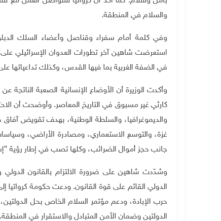
بأمن وسلام. كما أكد أن كرواتيا ستواصل العمل مع فلس
والسلام في المنطقة
.
وفي كلمة أمام سفراء وقناصل وأعضاء السلك الدبلو
استعرضت شاهين آخر تطورات العدوان الإسرائيلي على قط
في الضفة الغربية بما فيها القدس، وكذلك تداعياتها ع
وأكدت الوزيرة أن الأوضاع الإنسانية الصعبة الناتجة ع
كارثي غير مسبوق في التاريخ المعاصر. وأوضحت أن الاحتلال
والديموغرافيا، والسلطة الوطنية، بهدف تقويض آفاق حل
غزة، والتوسع الاستعماري، ومصادرة الأراضي، وسياسات 
جانب حجز أموال الضرائب، وكلها تصب في إطار رؤية “إسرا
وشدّدت شاهين على ضرورة الالتزام بالقانون الدولي 
الدولي القائم على قوة القانون. ودعت حكومة كرواتيا إل
حرب الإبادة، ودعم مؤتمر السلام الخاص بحل الدولتين، وا
الدولتين وضمان الأمن المتبادل والاستقرار في المنطقة
.