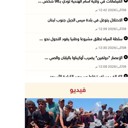
الفيضانات في ولاية آسام الهندية تودي بـ98 شخص ...
08/آب/2026 12:42 م
الاحتلال يتوغل في بلدة ميس الجبل جنوب لبنان
08/آب/2026 12:39 م
سلطة المياه تطلق مشروعا وطنيا يقود التحول نحو ...
08/آب/2026 12:30 م
الإعصار "دولفين" يضرب أوكيناوا باليابان والصي ...
08/آب/2026 12:08 م
42 الف مسافر تنقلوا عبر معبر الكرامة الأسبوع ...
08/آب/2026 11:44 ص
فيديو
الاحتلال يواصل تجريف أراضٍ في سنجل شمال رام ...
08/آب/2026 11:35 ص
منتخبنا الوطني للتايكواندو يستهل مشاركته في ب ...
08/آب/2026 11:06 ص
Previous
Next