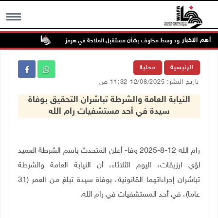
أهم الاخبار
ط تواصل الصعود وسط مخاوف بشأن مستقبل الملاحة في هرمز
48 إصابة منذ بدء عدوان الاحتلال على مخيم قلنديا وكفر عقب شمال القدس
MENU
الرئيسية
محلية
تاريخ النشر: 12/08/2025 11:32 ص
النيابة العامة والشرطة تباشران التحقيق بوفاة
سيدة في أحد مستشفيات رام الله
رام الله 12-8-2025 وفا- أعلن المتحدث باسم الشرطة العميد
لؤي ارزيقات، اليوم الثلاثاء، أن النيابة العامة والشرطة
تباشران إجراءاتهما القانونية، بوفاة سيدة تبلغ من العمر (31
عاما)، في أحد المستشفيات في رام الله.
ـــــــــ