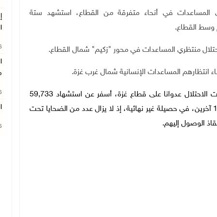
ري المساعدات في أنحاء متفرقة من القطاع، استشهد ستة
إ
ا
26
حتلال منتظري المساعدات في محور "زكيم" شمال القطاع
.
ا
.
م
26
ومنذ السابع من تشرين الأول/ أكتوبر 2023، بدأت قوات الاحتلال عدوانا على قطاع غزة، أسفر عن استشهاد 59,733
ا
مواطنا، أغلبيتهم من الأطفال والنساء، وإصابة 144,477 آخرين، في حصيلة غير نهائية، إذ لا يزال عدد من الضحايا تحت
اذ الوصول إليهم.
26