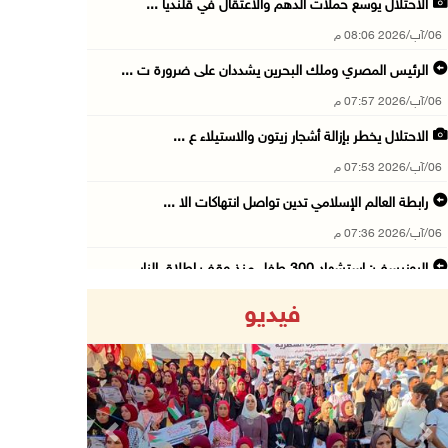
الاحتلال يوسع حملات الدهم والاعتقال في قلنديا ...
06/آب/2026 08:06 م
الرئيس المصري وملك البحرين يشددان على ضرورة ت ...
06/آب/2026 07:57 م
الاحتلال يخطر بإزالة أشجار زيتون والاستيلاء ع ...
06/آب/2026 07:53 م
رابطة العالم الإسلامي تدين تواصل انتهاكات الا ...
06/آب/2026 07:36 م
اليونيسف: استشهاد 300 طفل منذ وقف إطلاق النار ...
06/آب/2026 07:34 م
فيديو
الاحتلال يدمّر بيت الزوجية قبل ساعات من الزفا ...
06/آب/2026 07:27 م
إصابتان بالرصاص والاعتداء خلال اقتحام الاحتلا ...
06/آب/2026 06:56 م
Previous
Next