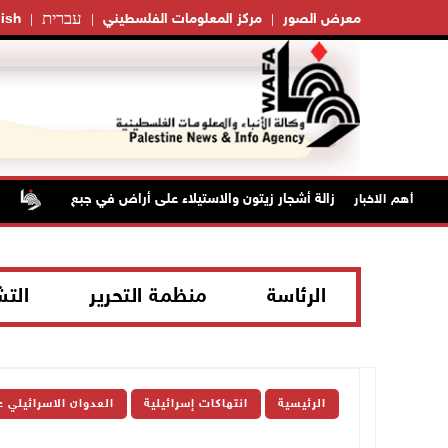
עברית
معرض الصور
مركز المعلومات الفلسطيني
ish
احتلال يخطر بإزالة أشجار زيتون والاستيلاء على أراض في جبع
الاح
أهم الاخبار
الرئاسة
منظمة التحرير
الت
الرئيسية
انتهاكات إسرائيلية
العدوان الاسرائيلي 