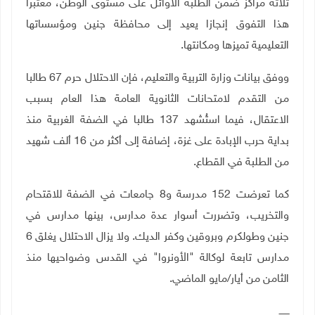
ثلاثة مراكز ضمن الطلبة الأوائل على مستوى الوطن، معتبرا
هذا التفوق إنجازا يعيد إلى محافظة جنين ومؤسساتها
التعليمية تميزها ومكانتها
.
ووفق بيانات وزارة التربية والتعليم، فإن الاحتلال حرم 67 طالبا
من التقدم لامتحانات الثانوية العامة هذا العام بسبب
الاعتقال، فيما استُشهد 137 طالبا في الضفة الغربية منذ
بداية حرب الإبادة على غزة، إضافة إلى أكثر من 16 ألف شهيد
من الطلبة في القطاع
.
كما تعرضت 152 مدرسة و8 جامعات في الضفة للاقتحام
والتخريب، وتضررت أسوار عدة مدارس، بينها مدارس في
جنين وطولكرم وبروقين وكفر الديك. ولا يزال الاحتلال يغلق 6
مدارس تابعة لوكالة "الأونروا" في القدس وضواحيها منذ
الثامن من أيار/مايو الماضي
.
ـــــــ