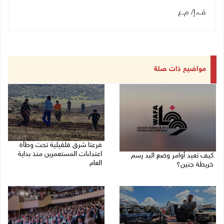
ف.إ/ م.ع
مواضيع ذات صلة
فرعتا شرق قلقيلية تحت وطأة
اعتداءات المستعمرين منذ بداية
كيف تعيد أوامر وضع اليد رسم
العام
خريطة جنين؟
03/08/2026 09:16 ص
03/08/2026 02:38 م