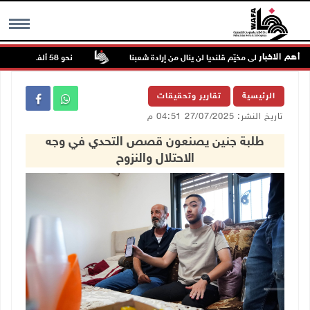
أهم الاخبار
الاحتلال على مخيّم قلنديا لن ينال من إرادة شعبنا
نحو 58 ألف إصابة بجدري الماء في قطاع غزة منذ بداية العام
MENU
الرئيسية
تقارير وتحقيقات
تاريخ النشر: 27/07/2025 04:51 م
طلبة جنين يصنعون قصص التحدي في وجه
الاحتلال والنزوح