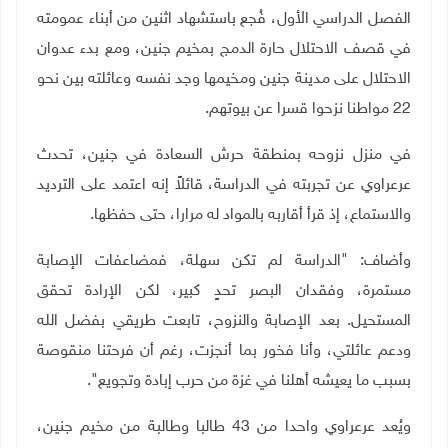
الفصل الدراسي الأول، فُجع باستشهاد اثنين من أبناء عمومته
في قصف الاحتلال حارة الدمج بمخيم جنين، ومع بدء عدوان
الاحتلال على مدينة جنين ومخيمها وجد نفسه وعائلته بين نحو
22 مواطنا نزحوا قسرا عن بيوتهم.
في منزل نزوحه بمنطقة حرش السعادة في جنين، تحدث
عرعراوي عن تجربته في الدراسة، قائلاً إنه اعتمد على الترديد
والاستماع، إذ قرأ أقاربه بالمواد له مرارا، حتى حفظها
.
وأضاف: "الدراسة لم تكن سهلة، فمضاعفات الإصابة
مستمرة، وفقدان البصر تحدٍ كبير، لكن الإرادة تحقق
المستحيل. بعد الإصابة والنزوح، تابعت طريقي بفضل الله
ودعم عائلتي، وأنا فخور بما أنجزت، رغم أن فرحتنا منقوصة
بسبب ما يعيشه أهلنا في غزة من حرب إبادة وتجويع".
ويُعد عرعراوي واحدا من 43 طالبا وطالبة من مخيم جنين،