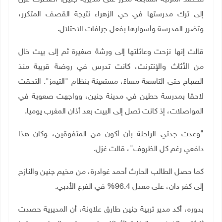
إلى ترك مدرستها في حي الزهراء نتيجة القصف المتكرر،
وتضرر المدرسة وأسوارها بفعل جرافات الاحتلال
.
قالت إنها نزحت وعائلتها إلى ورشة صغيرة ثم إلى بيت خال
من الأثاث والإنترنت، كانت تدرس في روضة قريبة منذ
الصباح حتى التاسعة مساءً، مستعينة بنظام "التيمز". التحقت
لاحقا بمدرسة حطين في مدينة جنين، وواجهت صعوبة في
المواصلات، إذ كانت تصل إلى البيت بعد أذان المغرب يوميا.
"وعدت جدتي الراحلة بأن أكون من المتفوقين، وكان هذا
دافعي رغم كل الظروف"، قالت غزل
.
كما حصل الطالب الحارث أحمد غوادرة، من مخيم جنين والنازح
إلى كفر دان، على معدل 96.4% في الفرع الأدبي
.
بدوره، أكد مدير تربية جنين طارق علاونة، أن المديرية حصدت