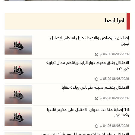
06/آب/2026 03:06 م
الخليلي تبحث مع النائب العام تعزيز الشراكة في ...
اقرأ أيضا
06/آب/2026 02:41 م
وزير العدل يبحث مع السفير التركي تعزيز التعاو ...
إصابتان بالرصاص والاعتداء خلال اقتحام الاحتلال
جنين
06/آب/2026 02:37 م
06/08/2026 06:56 م
سلطة النقد: ارتفاع نسبة الشمول المالي في فلسط ...
الاحتلال يغلق محيط دوار الزايد ويقتحم محال تجارية
06/آب/2026 02:31 م
في جن
"فتح": عدوان الاحتلال على مخيّم قلنديا لن ينا ...
06/08/2026 05:29 م
06/آب/2026 02:28 م
الاحتلال يقتحم مدينة طوباس وبلدة عقابا
وزراء خارجية 8 دول عربية وإسلامية يدينون الان ...
06/08/2026 05:23 م
06/آب/2026 02:17 م
16 إصابة منذ بدء عدوان الاحتلال على مخيم قلنديا
الاحتلال يسلّم إخطارات بهدم منازل ومنشآت في ج ...
وكفر عق
06/آب/2026 02:02 م
06/08/2026 04:26 م
افتتاح سوق الباذنجان البتيري السنوي في بتير غ ...
الاحتلال يسلّم إخطارات بهدم منازل ومنشآت في جبع