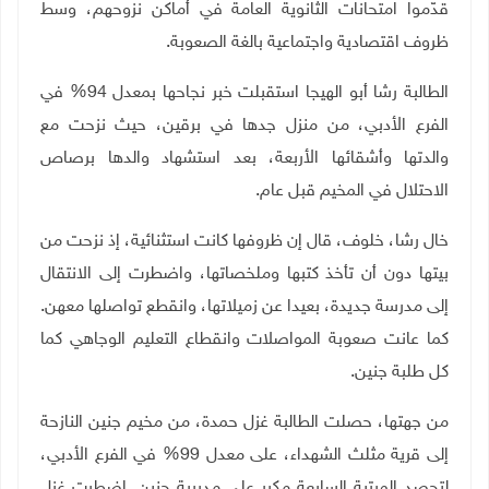
قدّموا امتحانات الثانوية العامة في أماكن نزوحهم، وسط
ظروف اقتصادية واجتماعية بالغة الصعوبة
.
الطالبة رشا أبو الهيجا استقبلت خبر نجاحها بمعدل 94% في
الفرع الأدبي، من منزل جدها في برقين، حيث نزحت مع
والدتها وأشقائها الأربعة، بعد استشهاد والدها برصاص
الاحتلال في المخيم قبل عام
.
خال رشا، خلوف، قال إن ظروفها كانت استثنائية، إذ نزحت من
بيتها دون أن تأخذ كتبها وملخصاتها، واضطرت إلى الانتقال
إلى مدرسة جديدة، بعيدا عن زميلاتها، وانقطع تواصلها معهن.
كما عانت صعوبة المواصلات وانقطاع التعليم الوجاهي كما
كل طلبة جنين
.
من جهتها، حصلت الطالبة غزل حمدة، من مخيم جنين النازحة
إلى قرية مثلث الشهداء، على معدل 99% في الفرع الأدبي،
لتحصد المرتبة السابعة مكرر على مديرية جنين. اضطرت غزل