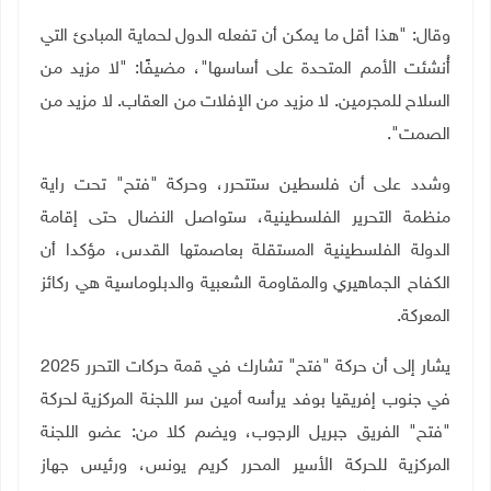
وقال: "هذا أقل ما يمكن أن تفعله الدول لحماية المبادئ التي
أُنشئت الأمم المتحدة على أساسها"، مضيفًا: "لا مزيد من
السلاح للمجرمين. لا مزيد من الإفلات من العقاب. لا مزيد من
الصمت".
وشدد على أن فلسطين ستتحرر، وحركة "فتح" تحت راية
منظمة التحرير الفلسطينية، ستواصل النضال حتى إقامة
الدولة الفلسطينية المستقلة بعاصمتها القدس، مؤكدا أن
الكفاح الجماهيري والمقاومة الشعبية والدبلوماسية هي ركائز
المعركة.
يشار إلى أن حركة "فتح" تشارك في قمة حركات التحرر 2025
في جنوب إفريقيا بوفد يرأسه أمين سر اللجنة المركزية لحركة
"فتح" الفريق جبريل الرجوب، ويضم كلا من: عضو اللجنة
المركزية للحركة الأسير المحرر كريم يونس، ورئيس جهاز