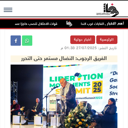
أهم الاخبار
تساع حرائق الغابات غرب كندا
قوات الاحتلال تنصب حاجزا عسكريا عند مدخل قري
MENU
الرئيسية
أخبار دولية
تاريخ النشر: 27/07/2025 01:33 م
الفريق الرجوب: النضال مستمر حتى التحرر