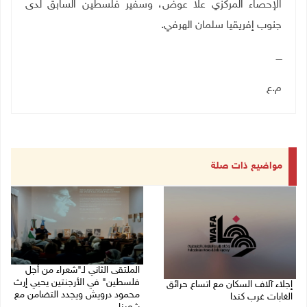
الإحصاء المركزي علا عوض، وسفير فلسطين السابق لدى
جنوب إفريقيا سلمان الهرفي
.
ــــ
م.ع
مواضيع ذات صلة
الملتقى الثاني لـ"شعراء من أجل
فلسطين" في الأرجنتين يحيي إرث
إجلاء آلاف السكان مع اتساع حرائق
محمود درويش ويجدد التضامن مع
الغابات غرب كندا