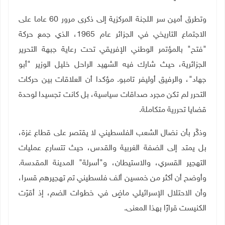
وتطرق أمين سر اللجنة المركزية إلى ذكرى مرور 60 عاما على
الاجتماع التاريخي في الجزائر عام 1965، الذي جمع حركة
"فتح" بالمؤتمر الوطني الإفريقي تحت رعاية جبهة التحرير
الجزائرية، حيث شارك فيه الشهيد الراحل خليل الوزير "أبو
جهاد"، والرفيق أوليفر تامبو. مؤكدا أن العلاقات بين حركات
التحرر لم تكن مجرد صداقات سياسية، بل كانت تجسيدا لوحدة
قضايا تحررية متكاملة
.
وذكّر بأن نضال الشعب الفلسطيني لا يقتصر على قطاع غزة،
بل يمتد إلى الضفة الغربية والقدس، حيث تتسارع عمليات
التهجير القسري، والاستيطان، و"أسرلة" المدينة المقدسة.
وأوضح أن أكثر من خمسين ألف فلسطيني تم تهجيرهم قسرا،
وأن الاحتلال الإسرائيلي ماضٍ في خطوات الضم، إذ أقرّت
الكنيست قرارًا بهذا المعنى.