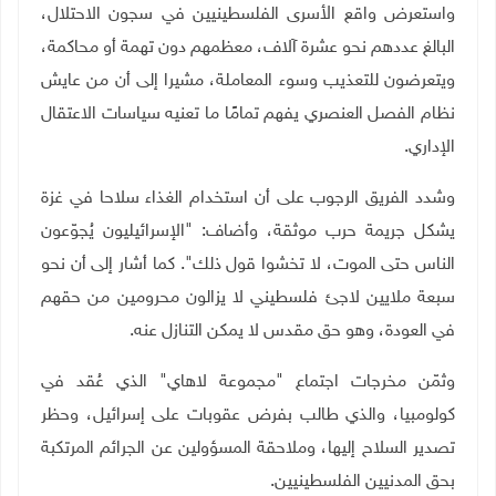
واستعرض واقع الأسرى الفلسطينيين في سجون الاحتلال،
البالغ عددهم نحو عشرة آلاف، معظمهم دون تهمة أو محاكمة،
ويتعرضون للتعذيب وسوء المعاملة، مشيرا إلى أن من عايش
نظام الفصل العنصري يفهم تمامًا ما تعنيه سياسات الاعتقال
الإداري
.
وشدد الفريق الرجوب على أن استخدام الغذاء سلاحا في غزة
يشكل جريمة حرب موثقة، وأضاف: "الإسرائيليون يُجوّعون
الناس حتى الموت، لا تخشوا قول ذلك". كما أشار إلى أن نحو
سبعة ملايين لاجئ فلسطيني لا يزالون محرومين من حقهم
في العودة، وهو حق مقدس لا يمكن التنازل عنه
.
وثمّن مخرجات اجتماع "مجموعة لاهاي" الذي عُقد في
كولومبيا، والذي طالب بفرض عقوبات على إسرائيل، وحظر
تصدير السلاح إليها، وملاحقة المسؤولين عن الجرائم المرتكبة
بحق المدنيين الفلسطينيين.