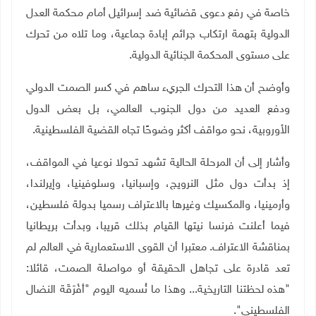
خاصة في رفع دعوى قضائية ضد إسرائيل أمام محكمة العدل
الدولية بتهمة ارتكاب جرائم إبادة جماعية، وما تلاه من تحرك
على مستوى المحكمة الجنائية الدولية.
وأوضح أن هذا التحرك الجريء ساهم في كسر الصمت الدولي
ودفع العديد من دول الجنوب العالمي، بل بعض الدول
الأوروبية، نحو مواقف أكثر وضوحًا تجاه القضية الفلسطينية
.
وأشار إلى أن المرحلة الحالية تشهد تحولا نوعيا في المواقف،
إذ بدأت دول مثل النرويج، وإسبانيا، وسلوفينيا، وإيرلندا،
وأرمينيا، والمكسيك وغيرها بالاعتراف رسميا بدولة فلسطين،
فيما أعلنت فرنسا نيتها القيام بذلك قريبا، وبدأت بريطانيا
بمناقشة الاعتراف. معتبرا أن القوى الاستعمارية في العالم لم
تعد قادرة على تجاهل الحقيقة أو مواصلة الصمت، قائلا:
"هذه لحظتنا التاريخية... وهذا ما نُسميه اليوم "أفْرَقَة النضال
الفلسطيني".