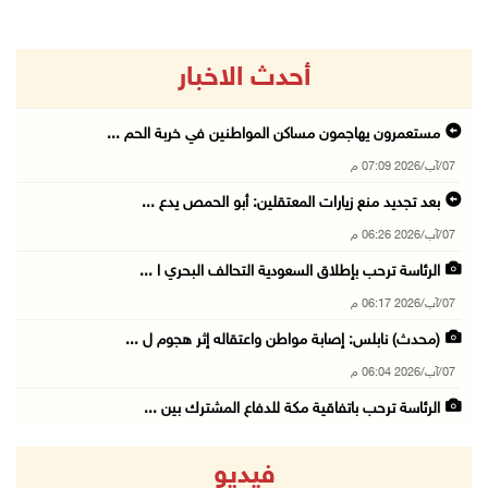
أحدث الاخبار
مستعمرون يهاجمون مساكن المواطنين في خربة الحم ...
07/آب/2026 07:09 م
بعد تجديد منع زيارات المعتقلين: أبو الحمص يدع ...
07/آب/2026 06:26 م
الرئاسة ترحب بإطلاق السعودية التحالف البحري ا ...
07/آب/2026 06:17 م
(محدث) نابلس: إصابة مواطن واعتقاله إثر هجوم ل ...
07/آب/2026 06:04 م
الرئاسة ترحب باتفاقية مكة للدفاع المشترك بين ...
07/آب/2026 05:25 م
فيديو
3 إصابات إثر تعرضهم للطعن في الطيبة داخل أراض ...