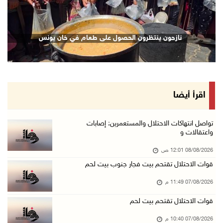
07/آب/2026 08:48 م
نادي الأسير: تجديد أمرَ منع زيارات الأسرى إجر ...
نازحون ينتظرون الحصول على طعام في خان يونس
07/آب/2026 08:24 م
مستعمرون يهاجمون قرية أبو نجيم ويصيبون مواطني ...
07/آب/2026 08:08 م
مستعمرون يهاجمون مساكن المواطنين في خربة الحم ...
اقرأ أيضا
07/آب/2026 07:09 م
بعد تجديد منع زيارات المعتقلين: أبو الحمص يدع ...
تواصل انتهاكات الاحتلال والمستعمرين: إصابات
واعتقالات و
07/آب/2026 06:26 م
08/08/2026 12:01 ص
الرئاسة ترحب بإطلاق السعودية التحالف البحري ا ...
قوات الاحتلال تقتحم بيت فجار جنوب بيت لحم
07/آب/2026 06:17 م
07/08/2026 11:49 م
(محدث) نابلس: إصابة مواطن واعتقاله إثر هجوم ل ...
07/آب/2026 06:04 م
قوات الاحتلال تقتحم بيت لحم
الرئاسة ترحب باتفاقية مكة للدفاع المشترك بين ...
07/08/2026 10:40 م