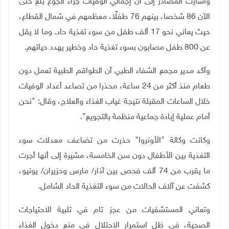
وأشارت المصادر إلى أن إجمالي الوفيات جراء الجوع بلغ حتى
الآن 86 شخصا، بينهم 76 طفلًا، معظمهم في شمال القطاع،
حيث يعاني نحو 17 ألف طفل من سوء تغذية حاد. وما لا يقل
عن 800 طفل مصابون بسوء تغذية حاد وخطير يهدد حياتهم
.
وأكد مدير مجمع الشفاء الطبي أن الطواقم الطبية تعمل دون
طعام منذ أكثر من 24 ساعة، محذرا من تصاعد أعداد الوفيات
خلال الساعات المقبلة نتيجة غياب الغذاء والعلاج، وقال: "نحن
أمام عملية إبادة جماعية منظمة بالتجويع".
وكانت وكالة "الأونروا" حذرت من تضاعف معدلات سوء
التغذية بين الأطفال دون سن الخامسة، مشيرة إلى أنها أجرت
ما يقرب من 74 ألف فحص بين آذار/ مارس وحزيران/ يونيو،
كشفت عن آلاف الحالات من سوء التغذية الحاد الشامل
.
وتعاني المستشفيات من عجز تام في تلبية الاحتياجات
الصحية، في ظل استمرار الاحتلال في منع دخول الغذاء